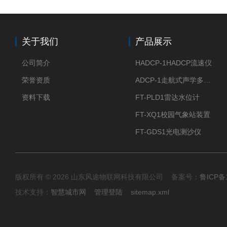
关于我们
产品展示
公司简介
HADCP-1HADCP流速仪
荣誉资质
ADCP-1走航式声学多普勒流速剖面仪
资料下载
FT-PLD1雷达水位计
FT-XQ1校园气象站装置
FT-GDS1光电测沙仪
版权所有 © 2026 山东风途物联网科技有限公司 备案号：
鲁ICP备1
技术支持：
智慧城市网
管理登陆
sitemap.xml