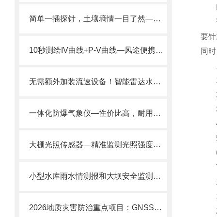
FT
简单一插探针，土壤墒情一目了然——探针式土壤墒情监测站
该设
要针
10秒测绘IV曲线+P-V曲线—风途便携式IV测试仪快速定位光伏组件热斑隐裂
同时
二
1
无需额外加装流速设备！智能雷达水文站一站输出完整水文全要素数据。
2、
3、
一体化防爆气象仪—性价比高，耐用性强的防爆气象站2024全+境+派+送
4、
5
大棚光照传感器—精准监测光照强度！实时反馈数据，助您科学调控光照
6、
7、
小型水库雨水情测报和大坝安全监测方案——实时监测雨水、大坝数据。
三
1)
2026地质灾害防治重点项目：GNSS监测站山体滑坡形变监测建设方案
2)