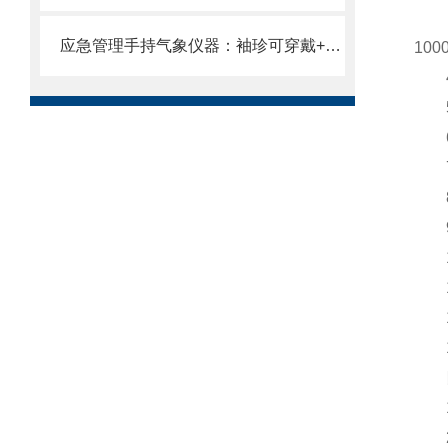
3)
应急管理手持气象仪器：袖珍可穿戴+多要素监测，应急救援现场“抬手即测”
100
4)
5)
6)
7)
8)
9)
10
11
12
13
四
1、
2