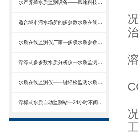
水产养殖水质监测设备——风途科技让水产养殖更科学、更高效！
适合城市污水场所的多参数水质在线检测仪—全面检测2024全+境+派+送
水质在线监测仪厂家—多项水质参数连续、实时、准确监测@2024全国发货
浮漂式多参数水质分析仪—水质监测专家，参数可定制@2024顺丰包邮
水质在线监测仪—一键轻松监测水质的水质在线分析仪@2024风途推送
浮标式水质自动监测站—24小时不间断收集数据的水质分析仪@风途推送