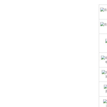
P
O
C
电
溶
悬
浊