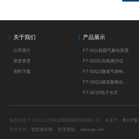
关于我们
产品展示
公司简介
FT-XQ1校园气象站装置
荣誉资质
FT-GDS1光电测沙仪
资料下载
FT-SDQ2隧道气体检测仪
FT-SDQ1隧道氮氧化物检测仪
FT-SC32电子水尺
版权所有 © 2026 山东风途物联网科技有限公司 备案号：
鲁ICP备1
技术支持：
智慧城市网
管理登陆
sitemap.xml