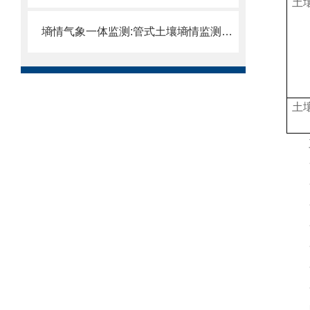
土
墒情气象一体监测:管式土壤墒情监测站全面掌握土壤微环境变化。
土
三
★单
★传
★
★传
★传
★传
★传
四