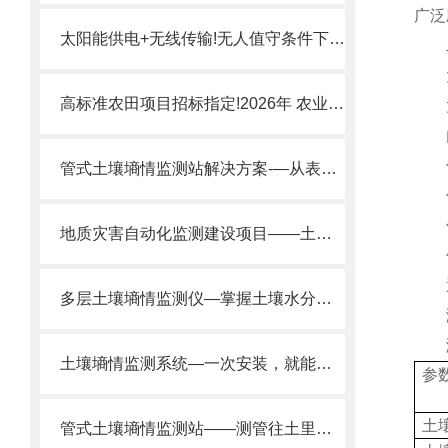
广泛
太阳能供电+无线传输!无人值守条件下如何实现多层土壤水分监测?
二
太
高标准农田项目招标指定!2026年 农业土壤墒情监测设备​优选厂家
太阳
内置
传
管式土壤墒情监测站解决方案-—从表层到深层！大田果园灌溉好帮手。
传感
传感
地质灾害自动化监测建设项目——土壤含水量监测仪器的应用
传感
通讯
多层土壤墒情监测仪—掌握土壤水分动态，为合理灌溉土壤研究提供全面信息。
测
测量
土壤墒情监测系统—一次安装，就能了解土壤从上到下的水分分布情况。
参
土
管式土壤墒情监测站——测管往土里一插，就能时时刻刻盯着土壤的水分变化。