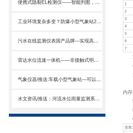
便携式隐裂EL检测仪——智能判图，秒级识别隐裂、断栅、黑心
1
2
3
工业环境复杂多变？防爆小型气象站24小时守护安全！
4
5
污水在线监测仪表国产品牌—实现高质量、低成本检测2025预热
6
7
注意
雷达水位流速一体机——非接触式明渠/河道/灌区流量监测单设备解决方案
4
多参
气象仪器/推送:车载小型气象站—可以轻松地到达各种监测点
·安
内存
水文资讯/推送：河流水位雨量监测系统—非接触式测量的水文监测仪器设备
5
RS
6.
安装