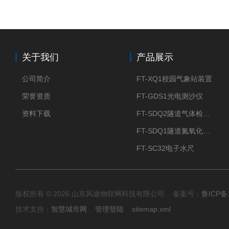
关于我们
产品展示
公司简介
FT-XQ1校园气象站装置
荣誉资质
FT-GDS1光电测沙仪
资料下载
FT-SDQ2隧道气体检测仪
FT-SDQ1隧道氮氧化物检测仪
FT-SC32电子水尺
版权所有 © 2026 山东风途物联网科技有限公司 备案号：
鲁ICP备1
技术支持：
智慧城市网
管理登陆
sitemap.xml