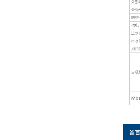
外形
外壳
防护
供电
进水
出水
排污
自吸
配套
留