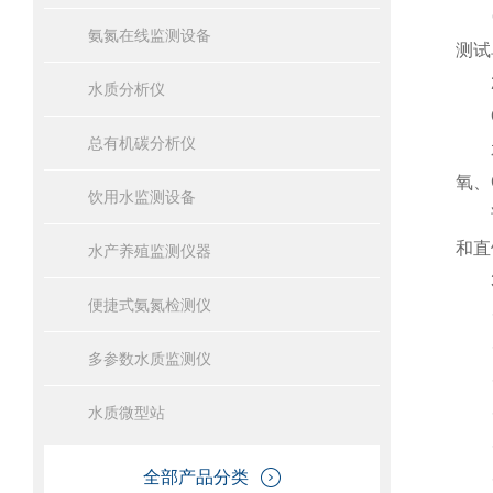
QS
氨氮在线监测设备
测试
2
水质分析仪
QS
总有机碳分析仪
水质
氧、
饮用水监测设备
该设
和直
水产养殖监测仪器
3
便捷式氨氮检测仪
·G
·支
多参数水质监测仪
·
水质微型站
·支
·
全部产品分类
·扩