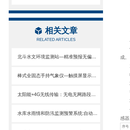
·支
·支
·
相关文章
·平
RELATED ARTICLES
二
供水
北斗水文环境监测站—精准预报无偏差，无信号区数据采集传输稳无忧。
成。
1
电源
棒式全固态手持气象仪—触摸屏显示，操作直观简便便携气象站2024风途推送
2
智能
太阳能+4G无线传输：无电无网路段公路气象监测站厂家
3
分析
水库水雨情和防汛监测预警系统:自动识别异常水雨情，提前预测洪水风险
感器
序号