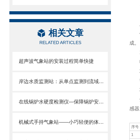
·
·平
二
相关文章
供水
RELATED ARTICLES
成。
1
超声波气象站的安装过程简单快捷
电源
2
智能
岸边水质监测站：从单点监测到流域治理、赋能智慧水务与河湖长效管护。
3
分析
在线锅炉水硬度检测仪—保障锅炉安全运行的水硬度在线监测仪@2024风途推送
感器
机械式手持气象站——小巧轻便的体型和简洁大方的外观2025全+境+派+送
序号
1