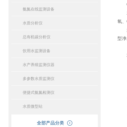
QS
氨氮在线监测设备
水质
氧、
水质分析仪
总有机碳分析仪
型净
饮用水监测设备
3
·G
水产养殖监测仪器
·支
多参数水质监测仪
·
·支
便捷式氨氮检测仪
·
水质微型站
·扩
·支
全部产品分类
·支