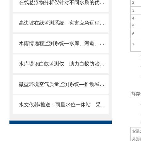
在线悬浮物分析仪针对不同水质的优化监测方案：2026市政污水厂升级必看
2
3
4
高边坡在线监测系统—灾害应急远程监测2024风途推送
5
6
水雨情远程监测系统—水库、河道、城市内涝：一网统管，实现多方位远程监控
7
注意
水库堤坝白蚁监测仪—助力白蚁防治工作保大堤安全2025推送
4
多参
微型环境空气质量监测系统—推动城市空气质量改善@2024全国发货
·安
内存
5
水文仪器/推送：雨量水位一体站—采用非接触的方式测量水体的水位和降雨量
RS
6.
安装
外形