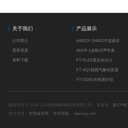
关于我们
产品展示
公司简介
HADCP-1HADCP流速仪
荣誉资质
ADCP-1走航式声学多普勒流速剖面仪
资料下载
FT-PLD1雷达水位计
FT-XQ1校园气象站装置
FT-GDS1光电测沙仪
版权所有 © 2026 山东风途物联网科技有限公司 备案号：
鲁ICP备1
技术支持：
智慧城市网
管理登陆
sitemap.xml