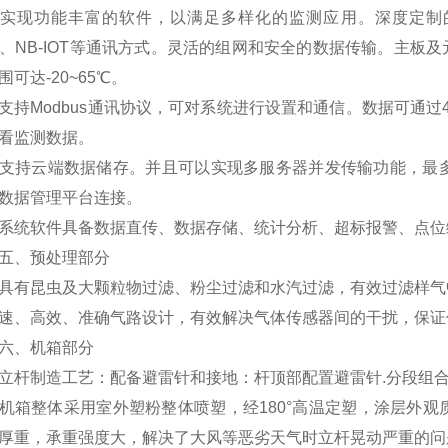
实现功能丰富的软件，以满足多样化的监测应用。深度定制的JYun
FI、NB-IOT等通讯方式。灵活的组网和安全的数据传输。主板
围可达-20~65℃。
Modbus通讯协议，可对系统进行设置和通信。数据可通过4
看监测数据。
云端数据储存。并且可以实现多服务器并发传输功能，最多可支持
数据管理平台连接。
软件具备数据直传、数据存储、统计分析、超标报警、点位
、预处理部分
昆虫及大颗粒物过滤、粉尘过滤和水汽过滤，有效过滤样气中
速、高效、准确气路设计，有效解决气体传感器间的干扰，保证
、机箱部分
制造工艺：配备避雷针和接地：杆顶部配置避雷针.分段组合
整体采用室外塑粉整体喷塑，经180°高温定塑，涂层外观
厚重，承重强度大，解决了大风等恶劣天气时立杆晃动严重的问题