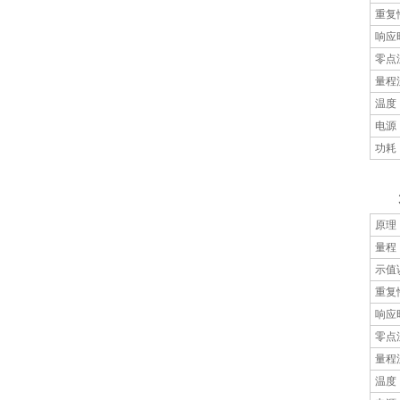
重复
响应
零点
量程
温度
电源
功耗
3、
原理
量程
示值
重复
响应
零点
量程
温度