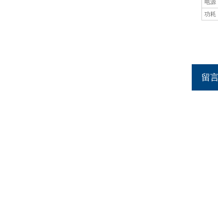
电源
功耗
留