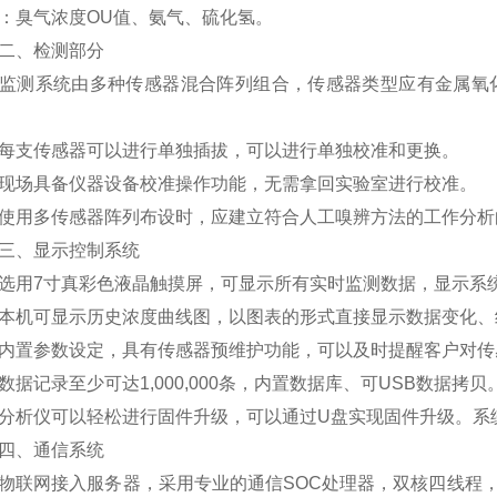
：臭气浓度OU值、氨气、硫化氢。
、检测部分
系统由多种传感器混合阵列组合，传感器类型应有金属氧化物
支传感器可以进行单独插拔，可以进行单独校准和更换。
场具备仪器设备校准操作功能，无需拿回实验室进行校准。
多传感器阵列布设时，应建立符合人工嗅辨方法的工作分析
、显示控制系统
7寸真彩色液晶触摸屏，可显示所有实时监测数据，显示系
可显示历史浓度曲线图，以图表的形式直接显示数据变化、
参数设定，具有传感器预维护功能，可以及时提醒客户对传
记录至少可达1,000,000条，内置数据库、可USB数据拷贝
仪可以轻松进行固件升级，可以通过U盘实现固件升级。系统
、通信系统
网接入服务器，采用专业的通信SOC处理器，双核四线程，主频高