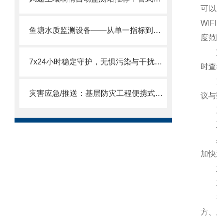
可以
WI
鱼塘水质监测设备——从单一指标到综合评估，一站式满足养殖需求。
度范
支持
7x24小时稳定守护，无惧污染与干扰—这才是工艺控制需要的在线溶解氧分析仪
时查
支持
灾害应急/推送：基层防灾工程便携式气象仪—能够迅速被运输到灾区
议与
系统
五
具有
加快
六
立杆
机箱
方、