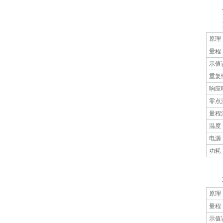
七
1、
原理
量程
示值
重复
响应
零点
量程
温度
电源
功耗
2、
原理
量程
示值