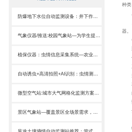
种类
二
防爆地下水位自动监测设备：井下作业，安全第一本安型水位监测解决方案
监测
器。
气象仪器/推送:校园气象站—为学生提供实时气象信息的学校气象观测站
每
现
植保仪器：虫情信息采集系统—农业害虫早发现,动态尽在掌握的虫情监测仪
使用
三
自动诱虫+高清拍照+AI识别：虫情测报系统 一台设备搞定虫情测报全流程。
选用
本机
微型空气站:城市大气网格化监测方案实现污染“点、线、面”全覆盖
内置
数据
分析
景区气象站—覆盖景区全场景需求，支持负氧离子PM2.5温湿度等多参数监测。
四
物联
风途土壤墒情自动监测站推荐：管式探头一插即测，四层/十层同步感知。