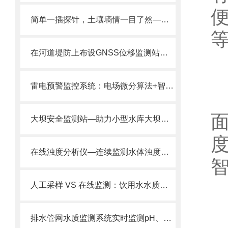
简单一插探针，土壤墒情一目了然——探针式土壤墒情监测站
在河道堤防上布设GNSS位移监测站，监测堤防的位移和沉降情况。
雷电预警监控系统​：电场微分算法+智能阈值优化，打造精准雷电预警新标准
大坝安全监测站—助力小型水库大坝安全建设的GNSS监测设备
在线浊度分析仪—连续监测水体浊度的工业在线浊度仪@2024风途推送
人工采样 VS 在线监测：饮用水水质监测设备：守护居民放心水！
排水管网水质监测系统实时监测pH、COD、氨氮、浊度，异常排放秒级预警。