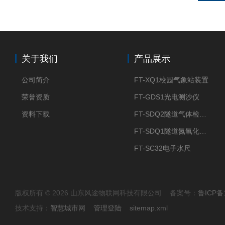
关于我们
产品展示
公司简介
FT-XQ1校园气象站装置
荣誉资质
FT-GDS1光电测沙仪
资料下载
FT-SDQ2隧道气体检测仪
FT-SDQ1隧道氮氧化物检测仪
FT-SC32电子水尺
版权所有 © 2026 山东风途物联网科技有限公司 备案号：
鲁ICP备1
技术支持：
智慧城市网
管理登陆
sitemap.xml