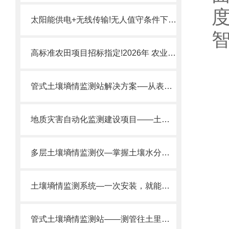
太阳能供电+无线传输!无人值守条件下如何实现多层土壤水分监测?
高标准农田项目招标指定!2026年 农业土壤墒情监测设备​优选厂家
管式土壤墒情监测站解决方案-—从表层到深层！大田果园灌溉好帮手。
地质灾害自动化监测建设项目——土壤含水量监测仪器的应用
多层土壤墒情监测仪—掌握土壤水分动态，为合理灌溉土壤研究提供全面信息。
土壤墒情监测系统—一次安装，就能了解土壤从上到下的水分分布情况。
管式土壤墒情监测站——测管往土里一插，就能时时刻刻盯着土壤的水分变化。