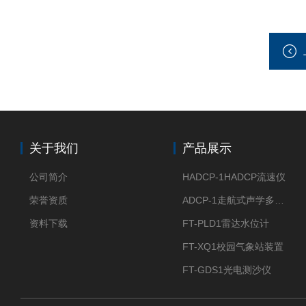
关于我们
产品展示
公司简介
HADCP-1HADCP流速仪
荣誉资质
ADCP-1走航式声学多普勒流速剖面仪
资料下载
FT-PLD1雷达水位计
FT-XQ1校园气象站装置
FT-GDS1光电测沙仪