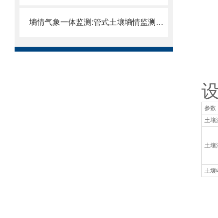
通
墒情气象一体监测:管式土壤墒情监测站全面掌握土壤微环境变化。
参数
土壤
土壤
土壤