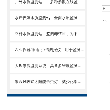
户外水质监测站——多种参数在线监测，提供专业的多方位服务
9
水产养殖水质监测站—全面水质监测，提升养殖效益2024全+境+派+送
10
立杆水质监测站—监测养殖区，为不同品种的适宜生长水质参数设定提供依据。
农业仪器/推送: 虫情测报仪—用于监测和预测昆虫种群动态的病虫害监测系统
五
1.
大坝渗流监测系统：具备多维度监测能力，渗流、变形、温度等数据一网打尽。
2.
3.
果园风吸式太阳能杀虫灯—减少化学农药使用,提升果品品质2024全+境+派+送
4.
5.
6.
7