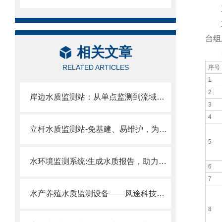
三
立杆
台组
相关文章
四
RELATED ARTICLES
序号
1
2
岸边水质监测站：从单点监测到流域治理、赋能智慧水务与河湖长效管护。
3
4
立杆水质监测站-免基建、易维护，为各类水体提供标准化的无人值守解决方案
5
水环境监测系统:生成水质报告，助力环保考核、生态修复、水产养殖！
6
7
水产养殖水质监测设备——风途科技让水产养殖更科学、更高效！
8