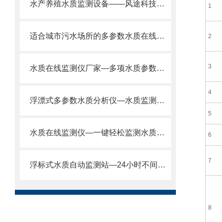
水产养殖水质监测设备——风途科技让水产养殖更科学、更高效！
1
适合城市污水场所的多参数水质在线检测仪—全面检测2024全+境+派+送
2
3
水质在线监测仪厂家—多项水质参数连续、实时、准确监测@2024全国发货
4
浮漂式多参数水质分析仪—水质监测专家，参数可定制@2024顺丰包邮
5
水质在线监测仪—一键轻松监测水质的水质在线分析仪@2024风途推送
6
7
浮标式水质自动监测站—24小时不间断收集数据的水质分析仪@风途推送
8