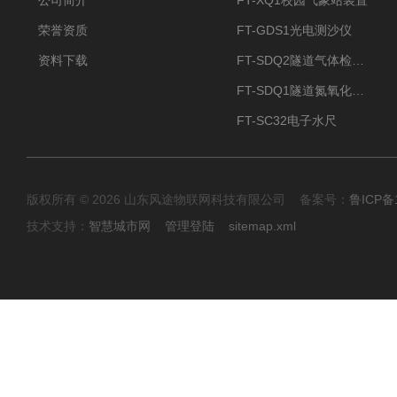
公司简介
FT-XQ1校园气象站装置
荣誉资质
FT-GDS1光电测沙仪
资料下载
FT-SDQ2隧道气体检测仪
FT-SDQ1隧道氮氧化物检测仪
FT-SC32电子水尺
版权所有 © 2026 山东风途物联网科技有限公司 备案号：
鲁ICP备1
技术支持：
智慧城市网
管理登陆
sitemap.xml