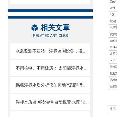
Ope
Wifi
4G
按键
相关文章
电容
软件
RELATED ARTICLES
we
MT
水质监测不建站！浮标监测设备，投到水里就开测，手机实时看数据.
多终
IPV6
传感
不用拉电、不用建房： 太阳能浮标水质监测设备，河道、湖泊、水库都能用。
数据
远程
揭秘浮标水质分析仪如何动态跟踪污染扩散，避免水源地污染事故
远程
三
浮标水质监测站:异常自动报警.太阳能供电，无线传输。
序号