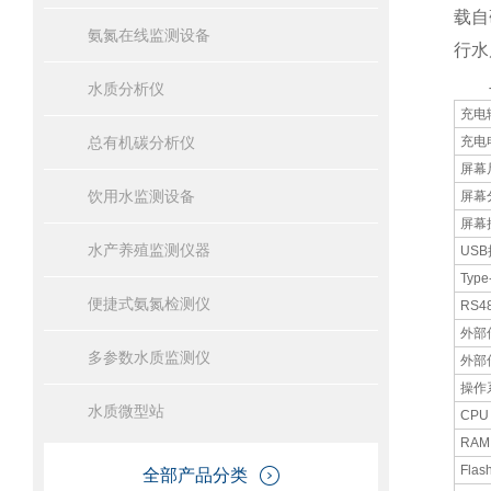
载自
氨氮在线监测设备
行水
二
水质分析仪
充电
总有机碳分析仪
充电
屏幕
饮用水监测设备
屏幕
屏幕
水产养殖监测仪器
US
Type
便捷式氨氮检测仪
RS4
外部
多参数水质监测仪
外部
操作
水质微型站
CPU
RAM
Flas
全部产品分类