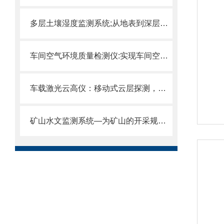
多层土壤湿度监测系统;从地表到深层：3-10层土壤湿度同步监测.
车间空气环境质量检测仪:实现车间空气全自动、符合行业安全标准。
车载激光云高仪：移动式云层探测，车载机动部署变化实时掌握
矿山水文监测系统—为矿山的开采规划、灾害预警等提供科学依据