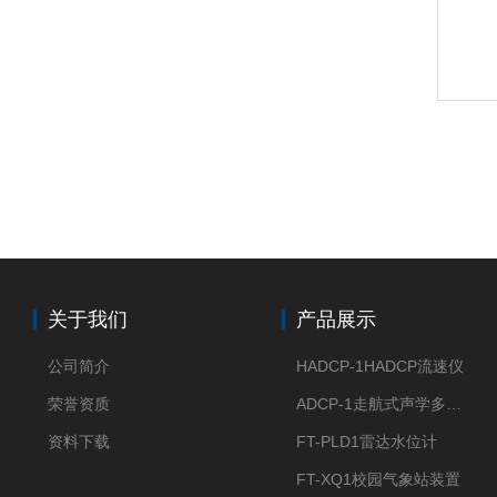
关于我们
产品展示
公司简介
HADCP-1HADCP流速仪
荣誉资质
ADCP-1走航式声学多普勒流速剖面仪
资料下载
FT-PLD1雷达水位计
FT-XQ1校园气象站装置