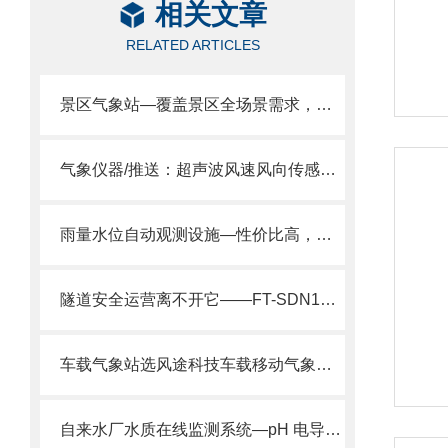
相关文章
RELATED ARTICLES
景区气象站—覆盖景区全场景需求，支持负氧离子PM2.5温湿度等多参数监测。
气象仪器/推送：超声波风速风向传感器—高可靠性的超声波风速仪
雨量水位自动观测设施—性价比高，耐用性强的水文检测仪器2024全境派送
隧道安全运营离不开它——FT-SDN1【隧道COVI检测器】解析
车载气象站选风途科技车载移动气象站 抗震抗颠簸 数据稳定 。
自来水厂水质在线监测系统—pH 电导率 浊度秒级更新，一站式守护居民用水！