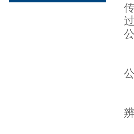
过
1
辨
2