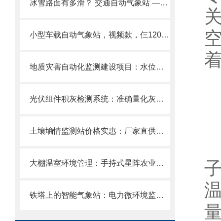
冰雪路面有多滑？ 交通自动气象站 ——为道路交通安全提供保障 。
小型车载自动气象站，视频款，仨120°广角摄像头，上位机软件，随车测量！
地质灾害自动化监测建设项目：水位监测站实时捕捉暴涨洪水位!
光伏组件积灰检测系统：准确量化灰尘造成的发电量损失，科学指导清洗
土壤墒情监测站价格实惠：厂家直供，适合批量采购与农业项目配套
大棚温室环境管理：手持式星阵农业气象检测仪实时监测温湿度/光照/CO₂。
铁塔上的智能气象站：电力微环境监测站GPRS/光纤双模传输，预警直达手机