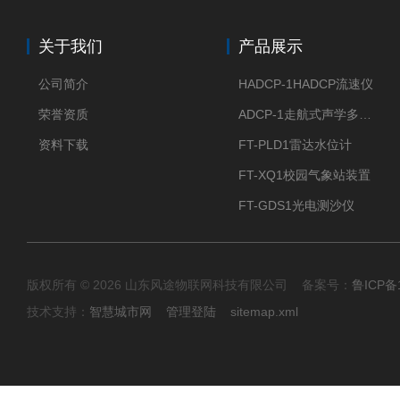
关于我们
产品展示
公司简介
HADCP-1HADCP流速仪
荣誉资质
ADCP-1走航式声学多普勒流速剖面仪
资料下载
FT-PLD1雷达水位计
FT-XQ1校园气象站装置
FT-GDS1光电测沙仪
版权所有 © 2026 山东风途物联网科技有限公司 备案号：
鲁ICP备1
技术支持：
智慧城市网
管理登陆
sitemap.xml