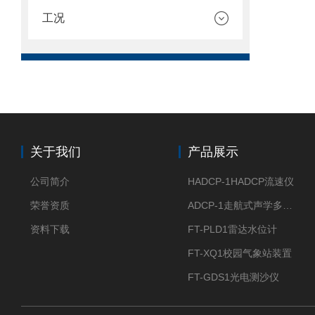
工况
关于我们
产品展示
公司简介
HADCP-1HADCP流速仪
荣誉资质
ADCP-1走航式声学多普勒流速剖面仪
资料下载
FT-PLD1雷达水位计
FT-XQ1校园气象站装置
FT-GDS1光电测沙仪