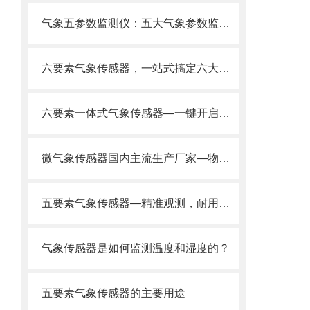
气象五参数监测仪：五大气象参数监测功能融合，小巧机身蕴含*功能
六要素气象传感器，一站式搞定六大气象要素监测！
六要素一体式气象传感器—一键开启即可同时监测气象六要素操作简单便捷。
微气象传感器国内主流生产厂家—物超所值让人满意2025全+境+派+送
五要素气象传感器—精准观测，耐用免维护的一体化微气象传感器@风途推送
气象传感器是如何监测温度和湿度的？
五要素气象传感器的主要用途