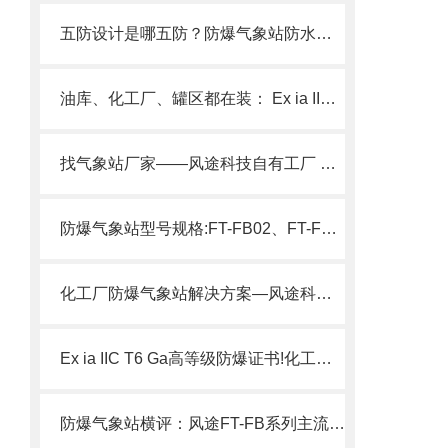
五防设计是哪五防？防爆气象站防水、防爆、防尘、防震、防腐。
油库、化工厂、罐区都在装： Ex ia IIC T6真防爆气象站配防爆屏!
找气象站厂家——风途科技自有工厂 室外/多功能/防爆/校园气象站定制
防爆气象站型号规格:FT-FB02、FT-FB01S风途两大型号详解
化工厂防爆气象站解决方案—风途科技满足GB3836防爆标准要求
Ex ia IIC T6 Ga高等级防爆证书!化工园区防爆气象站性价比高
防爆气象站横评：风途FT-FB系列主流品牌对比测评