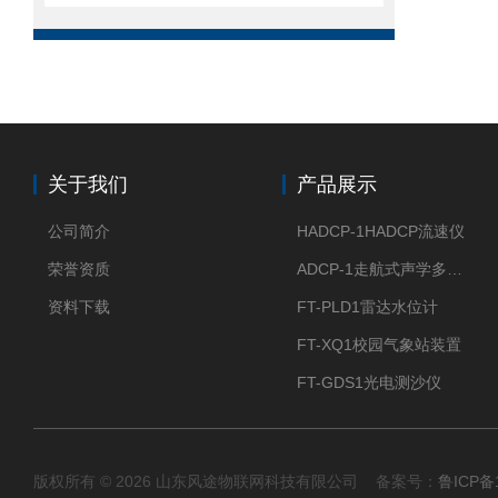
关于我们
产品展示
公司简介
HADCP-1HADCP流速仪
荣誉资质
ADCP-1走航式声学多普勒流速剖面仪
资料下载
FT-PLD1雷达水位计
FT-XQ1校园气象站装置
FT-GDS1光电测沙仪
版权所有 © 2026 山东风途物联网科技有限公司 备案号：
鲁ICP备1