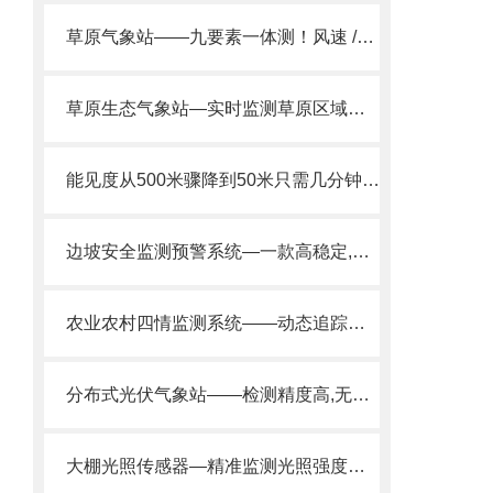
草原气象站——九要素一体测！风速 /pm2.5 / 总辐射全涵盖，草原监测更全面
草原生态气象站—实时监测草原区域气候条件@2024全网推送
能见度从500米骤降到50米只需几分钟！交通气象站布设，捕捉小尺度团雾。
边坡安全监测预警系统—一款高稳定,高安全性的GNSS监测站
农业农村四情监测系统——动态追踪气象变化、虫害迁徙、作物生长进程等信息
分布式光伏气象站——检测精度高,无人值守的伏环境监测仪2025全+境+派+送
大棚光照传感器—精准监测光照强度！实时反馈数据，助您科学调控光照