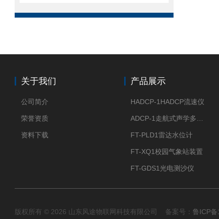
关于我们
产品展示
公司简介
HADCP-1HADCP流速仪
荣誉资质
ADCP-1走航式声学多普勒流速剖面仪
资料下载
FT-PLD1雷达水位计
FT-XQ1校园气象站装置
FT-GDS1光电测沙仪
版权所有 © 2026 山东风途物联网科技有限公司 备案号：
鲁ICP备1