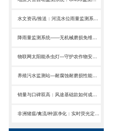
水文资讯/推送：河流水位雨量监测系统—非接触式测量的水文监测仪器设备
降雨量监测系统——无机械磨损免维护，秒级响应测降雨，城市防汛超实用。
物联网太阳能杀虫灯—守护农作物安全的植保病害虫灭杀系统设备2024全国发货
养殖污水监测站—耐腐蚀耐磨损性能，在养殖污水高盐环境中长期稳定运行。
销量与口碑双高：风途基础款如何成为高性价比便携气象仪的代名词？
非洲猪瘟/禽流/种源净化：实时荧光定量PCR仪如何守护农业生物安全？