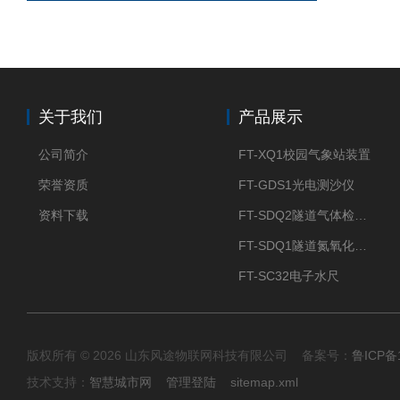
关于我们
产品展示
公司简介
FT-XQ1校园气象站装置
荣誉资质
FT-GDS1光电测沙仪
资料下载
FT-SDQ2隧道气体检测仪
FT-SDQ1隧道氮氧化物检测仪
FT-SC32电子水尺
版权所有 © 2026 山东风途物联网科技有限公司 备案号：
鲁ICP备1
技术支持：
智慧城市网
管理登陆
sitemap.xml