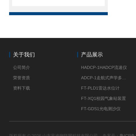
关于我们
产品展示
公司简介
HADCP-1HADCP流速仪
荣誉资质
ADCP-1走航式声学多普勒流速剖面仪
资料下载
FT-PLD1雷达水位计
FT-XQ1校园气象站装置
FT-GDS1光电测沙仪
版权所有 © 2026 山东风途物联网科技有限公司 备案号：
鲁ICP备1