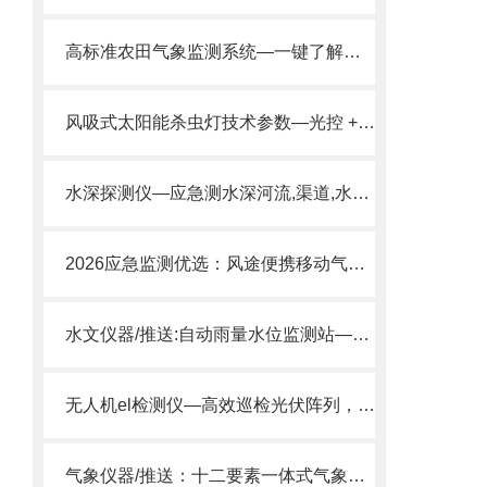
高标准农田气象监测系统—一键了解种植环境的农业气象站2024全境派送
风吸式太阳能杀虫灯技术参数—光控 + 时控双模式，白天关夜间开工。
水深探测仪—应急测水深河流,渠道,水库项目用2025推送
2026应急监测优选：风途便携移动气象站轻便·快速·精准
水文仪器/推送:自动雨量水位监测站—具有实时性稳定性的水文监测系统
无人机el检测仪—高效巡检光伏阵列，短时间内完成大面积缺陷扫描
气象仪器/推送：十二要素一体式气象站—非常实用的智能生态气象站