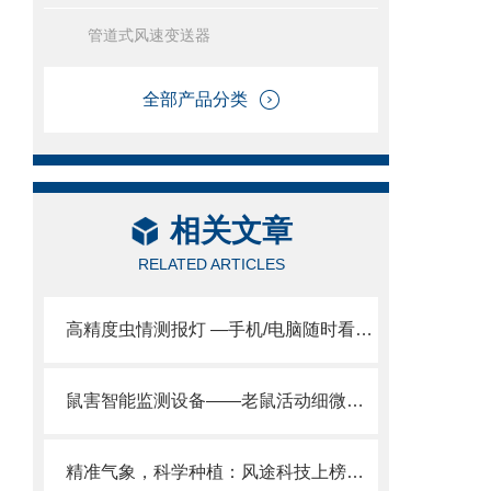
管道式风速变送器
全部产品分类
相关文章
RELATED ARTICLES
高精度虫情测报灯 —手机/电脑随时看，省药省工更省钱！
鼠害智能监测设备——老鼠活动细微动静都能精准捕捉，监测无遗漏
精准气象，科学种植：风途科技上榜农业气象站，为您的丰收保驾护航