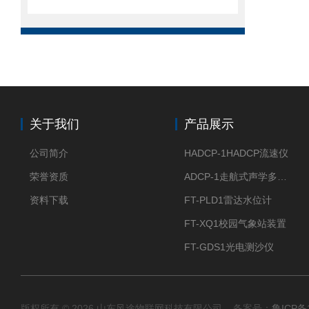
关于我们
产品展示
公司简介
HADCP-1HADCP流速仪
荣誉资质
ADCP-1走航式声学多普勒流速剖面仪
资料下载
FT-PLD1雷达水位计
FT-XQ1校园气象站装置
FT-GDS1光电测沙仪
版权所有 © 2026 山东风途物联网科技有限公司 备案号：
鲁ICP备1