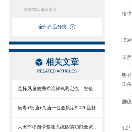
4.
管道式风速变送器
输功
全部产品分类
5.
摸屏
6.
示屏
相关文章
7.
RELATED ARTICLES
明书
现多
选择风途便携式溶解氧测定仪—您值得信赖的户外水质专家。
8.
测仪
病毒+细菌+真菌一台全搞定!2026鱼虾病害“全谱检测仪”靠谱供应商实力榜单
9.
10
大田作物四情监测系统四情功能全览：墒情监测·苗情长势·虫情灾情预警
1.0