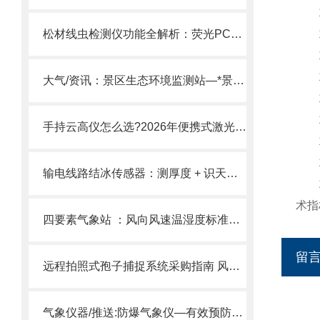
11
松材线虫检测仪功能全解析：荧光PCR法+多通道同步扩增。
12
13
14
大气/资讯：景区生态环境监测站—*景区监测体系，助力分析变化趋势
15
16
手持云高仪怎么选?2026年便携式激光云高仪推荐
17
18
输电线路结冰传感器：测厚度 + 识天气 + 感温度 融冰指令联动 筑牢电网防线
19
术指
四要素气象站​ ：风向风速温湿度标准版气象站，满足环境监测核心需求。
留
远程拍照式孢子捕捉系统采购指南 风途科技 高标准农田病害早期预警。
气象仪器/推送:防爆气象仪—有效预防事故发生的防爆气象五参数仪