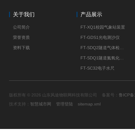
关于我们
产品展示
公司简介
FT-XQ1校园气象站装置
荣誉资质
FT-GDS1光电测沙仪
资料下载
FT-SDQ2隧道气体检测仪
FT-SDQ1隧道氮氧化物检测仪
FT-SC32电子水尺
版权所有 © 2026 山东风途物联网科技有限公司 备案号：
鲁ICP备1
技术支持：
智慧城市网
管理登陆
sitemap.xml