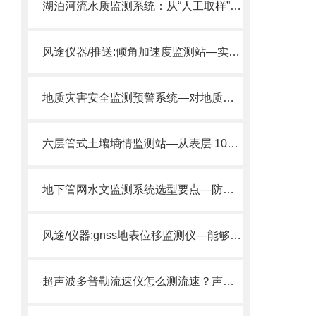
湖泊河流水质监测系统：从“人工取样”到“在线监测”，水环境保护再升级
风途仪器/推送:倾角加速度监测站—实时监测地质灾害体的微倾变化
地质灾害安全监测预警系统—对地质体运动状态的全天候高精度监控
六层管式土壤墒情监测站​—从表层 10cm 到深层 100cm，多方位捕捉水分。
地下管网水文监测系统选型要点—防护等级 通信方式 传感器兼容性。
风途/仪器:gnss地表位移监测仪—能够精确地监测地表位移的变化
超声波多普勒流速仪怎么测流速？声学多普勒频移测速原理深度解读