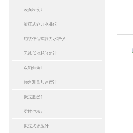
表面应变计
液压式静力水准仪
磁致伸缩式静力水准仪
无线低功耗倾角计
双轴倾角计
倾角测量加速度计
振弦测缝计
柔性位移计
振弦式渗压计