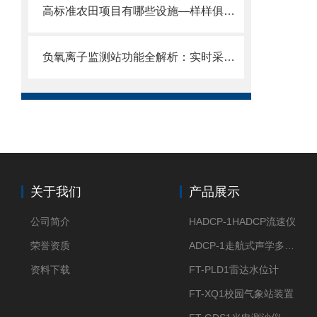
高标准农田项目有哪些设施—样样俱全的农田建设设备2024全+境+派+送
负氧离子监测站功能全解析：实时采集·液晶显示·数据管理·联动控制。
关于我们
产品展示
公司简介
HADCP-1HADCP流速仪
荣誉资质
ADCP-1走航式声学多普勒流速剖面仪
资料下载
FT-PLD1雷达水位计
FT-XQ1校园气象站装置