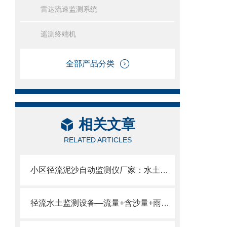
雷达流速监测系统
遥测终端机
全部产品分类
相关文章
RELATED ARTICLES
小区径流泥沙自动监测仪厂家：水土保持/径流场/坡地监测设备优选！
径流水土监测设备—流量+含沙量+雨量同步测，0.1% 捕捉流失动态。