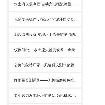
水土流失监测仪:自动完成径流流量、泥沙含量时空变化的监测、存储与远传。
无需复杂操作，径流小区泥沙自动监测设备轻松上岗，实时反馈泥沙信息
泥沙监测设备:实现水土流失监测点的泥沙含量、径流量实时动态自动化观测。
仪器/推送；水土流失监测设备—全天候无人值守的径流场水土流失监测系统
公路气象站厂家—风途科技测气象超实用是公路气象监测的专业之选。
降雨量监测系统——无机械磨损免维护，秒级响应测降雨，城市防汛超实用。
专业风力发电环境监测站:为风机选址、效能评估与安全运行提供核心数据。