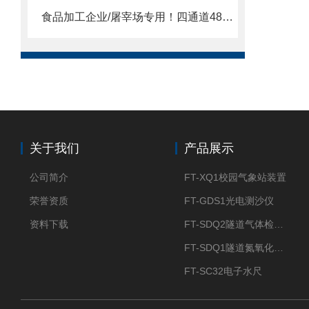
食品加工企业/屠宰场专用！四通道48孔动物源性成分检测仪优质厂家
关于我们
产品展示
公司简介
FT-XQ1校园气象站装置
荣誉资质
FT-GDS1光电测沙仪
资料下载
FT-SDQ2隧道气体检测仪
FT-SDQ1隧道氮氧化物检测仪
FT-SC32电子水尺