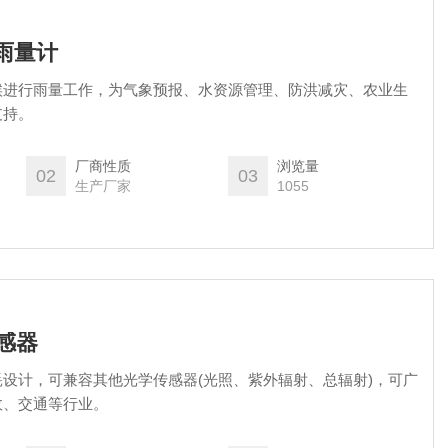
式雨量计
候进行雨量工作，为气象预报、水资源管理、防洪减灾、农业生
支持。
厂商性质
浏览量
02
03
生产厂家
1055
传感器
设计，可兼容其他光学传感器(光照、紫外辐射、总辐射)，可广
政、交通等行业。