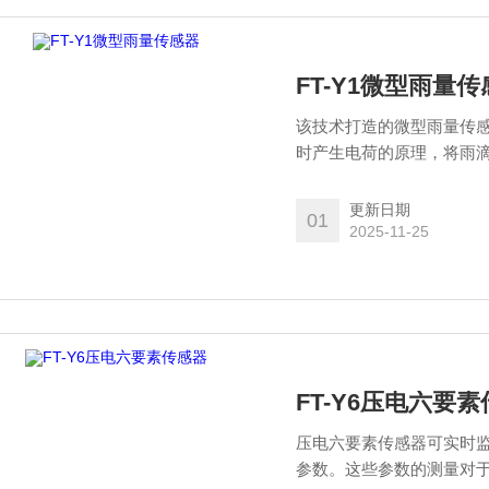
FT-Y1微型雨量
该技术打造的微型雨量传
时产生电荷的原理，将雨
瞬间产生电荷变化，传感
量传感器不仅避免了机械
更新日期
01
种监测场景中，为雨量监
2025-11-25
择。
FT-Y6压电六要
压电六要素传感器可实时
参数。这些参数的测量对