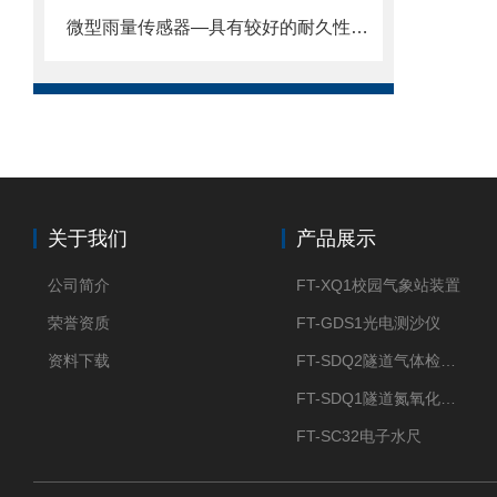
微型雨量传感器—具有较好的耐久性和抗腐蚀性能@2024全网推送
关于我们
产品展示
公司简介
FT-XQ1校园气象站装置
荣誉资质
FT-GDS1光电测沙仪
资料下载
FT-SDQ2隧道气体检测仪
FT-SDQ1隧道氮氧化物检测仪
FT-SC32电子水尺