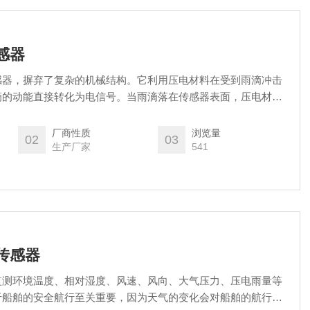
传感器
感器，摒弃了复杂的机械结构。它利用压电材料在受到雨滴冲击
滴的动能直接转化为电信号。当雨滴落在传感器表面，压电材料
器通过检测这种电信号的变化，就能精准计算出降雨量。这种雨
故障的发生，还具有体积小、安装便捷的优点。可灵活布置在各
厂商性质
浏览量
02
03
测提供稳定、准确的数据支持，是提升雨量监测水平的理想选
生产厂家
541
素传感器
监测环境温度、相对湿度、风速、风向、大气压力、压电雨量等
于船舶的安全航行至关重要，因为天气的变化会对船舶的航行产