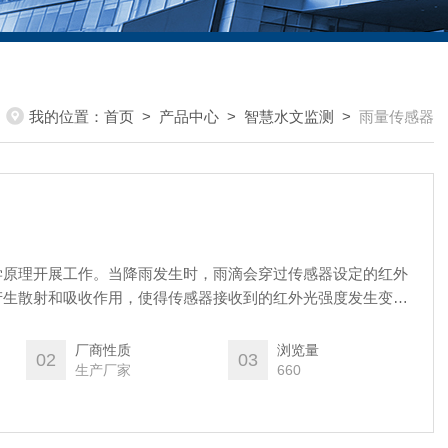
我的位置：
首页
>
产品中心
>
智慧水文监测
>
雨量传感器
学原理开展工作。当降雨发生时，雨滴会穿过传感器设定的红外
产生散射和吸收作用，使得传感器接收到的红外光强度发生变
路模块能够精准捕捉这种光强变化，并将其转化为与降雨量相对
测过程无需机械部件的参与，从根源上避免了因机械故障引发的
厂商性质
浏览量
02
03
免维护运行。
生产厂家
660