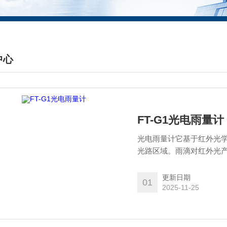
中心
DUCTS CENTER
FT-G1光电雨量计
光电雨量计它基于红外光
光路区域。雨滴对红外光
化。传感器内置的专业电
应的电信号。由于整个监
更新日期
01
维护需求，实现了真正的
2025-11-25