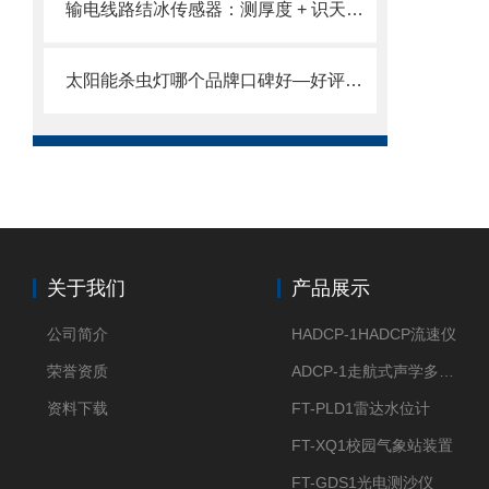
输电线路结冰传感器：测厚度 + 识天气 + 感温度 融冰指令联动 筑牢电网防线
太阳能杀虫灯哪个品牌口碑好—好评连连、定不负你所望2025全+境+派+送
关于我们
产品展示
公司简介
HADCP-1HADCP流速仪
荣誉资质
ADCP-1走航式声学多普勒流速剖面仪
资料下载
FT-PLD1雷达水位计
FT-XQ1校园气象站装置
FT-GDS1光电测沙仪