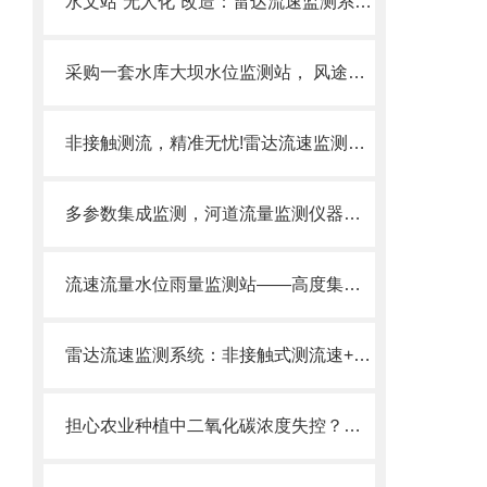
水文站“无人化”改造：雷达流速监测系统替代人工测流，远程掌握河道水情。
采购一套水库大坝水位监测站， 风途SW2、SW3怎么选？
非接触测流，精准无忧!雷达流速监测系统—水文监测、城市排涝、灌区管理。
多参数集成监测，河道流量监测仪器同步获取流速、水位、流量，数据全面。
流速流量水位雨量监测站——高度集成一体化、可无人值守
雷达流速监测系统：非接触式测流速+水位+流量，河道/灌区/防汛监测好帮手
担心农业种植中二氧化碳浓度失控？选我们的二氧化碳传感器！