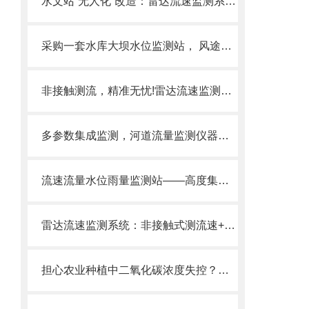
水文站“无人化”改造：雷达流速监测系统替代人工测流，远程掌握河道水情。
采购一套水库大坝水位监测站， 风途SW2、SW3怎么选？
非接触测流，精准无忧!雷达流速监测系统—水文监测、城市排涝、灌区管理。
多参数集成监测，河道流量监测仪器同步获取流速、水位、流量，数据全面。
流速流量水位雨量监测站——高度集成一体化、可无人值守
雷达流速监测系统：非接触式测流速+水位+流量，河道/灌区/防汛监测好帮手
担心农业种植中二氧化碳浓度失控？选我们的二氧化碳传感器！