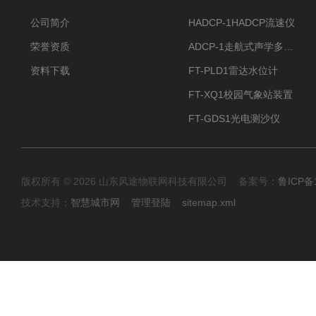
公司简介
HADCP-1HADCP流速仪
荣誉资质
ADCP-1走航式声学多普勒流速剖面仪
资料下载
FT-PLD1雷达水位计
FT-XQ1校园气象站装置
FT-GDS1光电测沙仪
版权所有 © 2026 山东风途物联网科技有限公司 备案号：
鲁ICP备1
技术支持：
智慧城市网
管理登陆
sitemap.xml