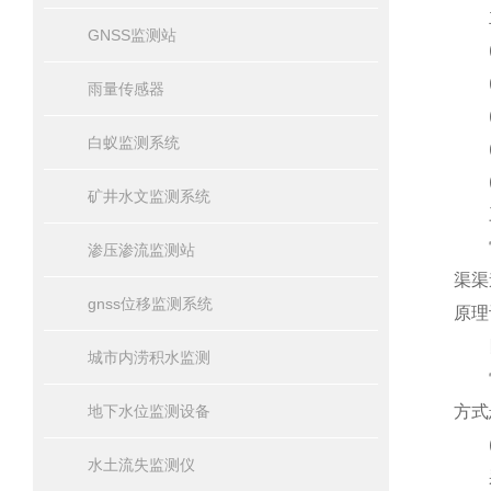
主
GNSS监测站
(1
(2
雨量传感器
(3
白蚁监测系统
(4
(5
矿井水文监测系统
三
雷达
渗压渗流监测站
渠渠
gnss位移监测系统
原理
四
城市内涝积水监测
雷达
地下水位监测设备
方式
(1
水土流失监测仪
采用