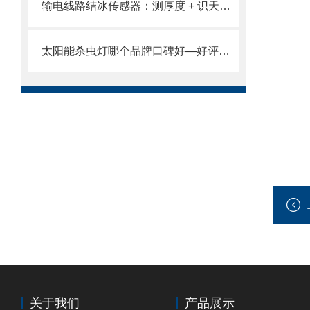
输电线路结冰传感器：测厚度 + 识天气 + 感温度 融冰指令联动 筑牢电网防线
太阳能杀虫灯哪个品牌口碑好—好评连连、定不负你所望2025全+境+派+送
关于我们
产品展示