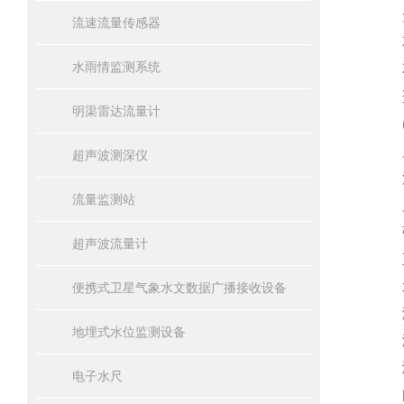
无
流速流量传感器
不
水雨情监测系统
不
适
明渠雷达流量计
(2
风速
超声波测深仪
流速
流量监测站
风沙
强降
超声波流量计
五
水
便携式卫星气象水文数据广播接收设备
测距
地埋式水位监测设备
测距
测
电子水尺
间隔