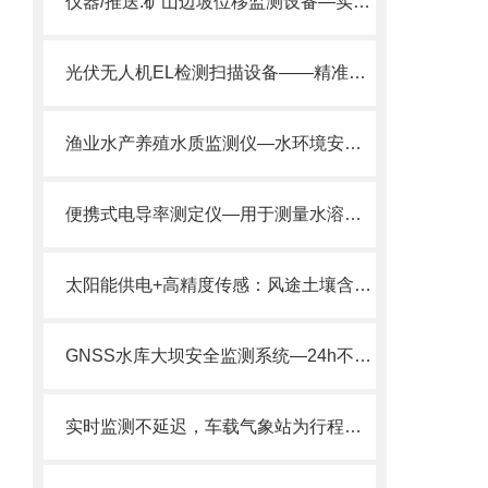
仪器/推送:矿山边坡位移监测设备—实现地质灾害的实时监测
光伏无人机EL检测扫描设备——精准定位组件内部问题，为光伏质量保驾护航。
渔业水产养殖水质监测仪—水环境安全监测的水资源监测系统@2024顺丰包邮
便携式电导率测定仪—用于测量水溶液的电导率、盐度2025全+境+派+送
太阳能供电+高精度传感：风途土壤含水率监测站解决野外监测难题
GNSS水库大坝安全监测系统—24h不间断地监测大坝位移情况@风途推送
实时监测不延迟，车载气象站为行程开启气象“直播”模式。