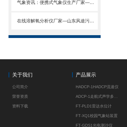
气象资讯：便携式气象仪生产厂家—绝对值得信赖的移动式一体化气象站
在线溶解氧分析仪厂家—山东风途污水处理、水产养殖、环境监测全覆盖
关于我们
产品展示
公司简介
HADCP-1HADCP流速仪
荣誉资质
ADCP-1走航式声学多普勒流速剖面仪
资料下载
FT-PLD1雷达水位计
FT-XQ1校园气象站装置
FT-GDS1光电测沙仪