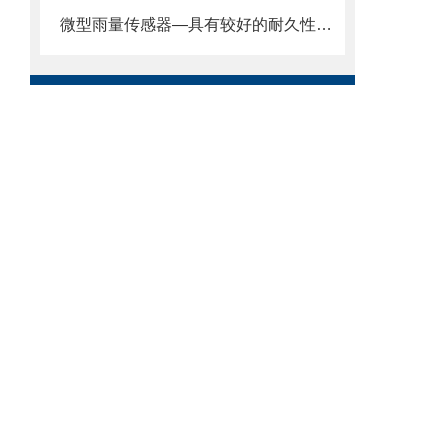
微型雨量传感器—具有较好的耐久性和抗腐蚀性能@2024全网推送