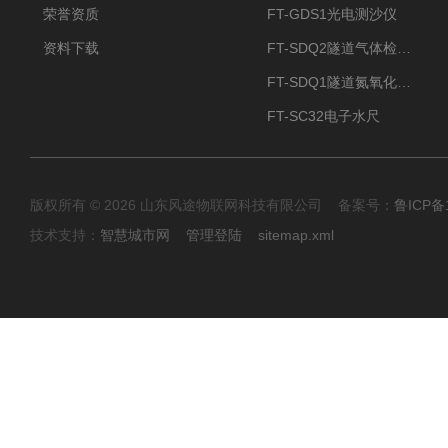
荣誉资质
FT-GDS1光电测沙仪
资料下载
FT-SDQ2隧道气体检测仪
FT-SDQ1隧道氮氧化物检测仪
FT-SC32电子水尺
版权所有 © 2026 山东风途物联网科技有限公司 备案号：
鲁ICP备1
技术支持：
智慧城市网
管理登陆
sitemap.xml