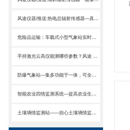
风途仪器/推送:热电总辐射传感器—具有较高可靠性的热电堆太阳总辐射传感器
危险品运输：车载式小型气象站实时监测沿途风况，运输安全再升级
手持激光云高仪能测哪些参数？风途 FT-YG2设备参数详解。
防爆气象站—集多功能于一体，可全面监测环境参数2025全+境+派+送
智能农业四情监测系统—提高农业生产效率,精准农业管理的农情监测设备
土壤墒情监测站——担心土壤墒情监测不准？风途科技给你稳稳的安心！