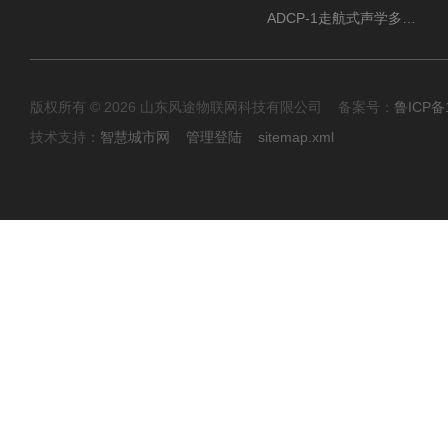
ADCP-1走航式声学多普勒流速剖面仪
版权所有 © 2026 山东风途物联网科技有限公司 备案号：
鲁ICP备1
技术支持：
智慧城市网
管理登陆
sitemap.xml