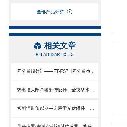
全部产品分类
相关文章
RELATED ARTICLES
四分量辐射计——FT-FS7H四分量净辐射传感器气象站/光伏电站都在用。
热电堆太阳总辐射传感器：全类型水平 / 倾斜 / 反射辐射 一机精准测!
倾斜辐射传感器—适用于光伏组件、建筑采光、农业光照监测等场景
风途仪器/推送:倾斜辐射传感器—能够测量目标物体表面辐射的传感器