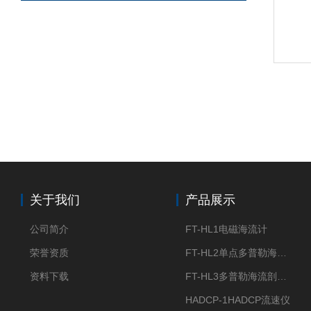
关于我们
产品展示
公司简介
FT-HL1电磁海流计
荣誉资质
FT-HL2单点多普勒海流计
资料下载
FT-HL3多普勒海流剖面仪
HADCP-1HADCP流速仪