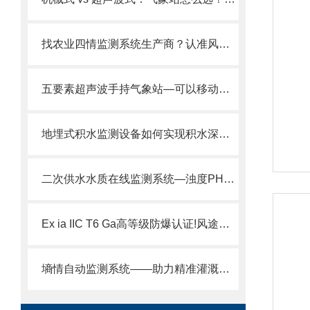
找农业四情监测系统生产商？认准风途风途：高标准农田项目验证，
五要素超声波手持气象站—可以移动的气象观测仪器2024全+境+派+送
地埋式积水监测设备如何实现积水深度实时上报+声光报警。
二次供水水质在线监测系统—浊度PH电导率温度四参数在线监测仪@全网推送
Ex ia IIC T6 Ga高等级防爆认证!风途科技实力厂家，专业承接防爆气象站项目
墒情自动监测系统——助力精准灌溉，节水增效看得见，为农业生产降本提质。