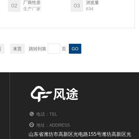
。
厂商性质
浏览量
02
03
生产厂家
634
页
末页
跳转到第
页
电话：TEL
地址：ADDRESS
山东省潍坊市高新区光电路155号潍坊高新区光