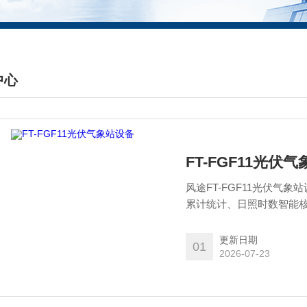
中心
DUCTS CENTER
FT-FGF11光伏
风途FT-FGF11光伏
累计统计、日照时数智能
素环境监测体系。解决传
据的短板，以高精度、全
更新日期
01
运维验收的优选标准化监
2026-07-23