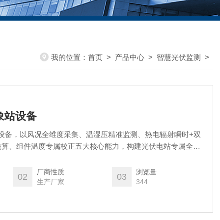
我的位置：
首页
>
产品中心
>
智慧光伏监测
>
气象站设备
气象站设备，以风况全维度采集、温湿压精准监测、热电辐射瞬时+双
核算、组件温度专属校正五大核心能力，构建光伏电站专属全要
统监测设备参数不全、无累计数据、无组件测温、能效分析无依
维度、可溯源、可对标的数据优势，成为光伏电站新建、改造、
厂商性质
浏览量
02
03
测设备。
生产厂家
344