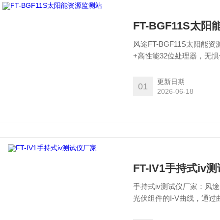
FT-BGF11S太
风途FT-BGF11S太
+高性能32位处理器，无
据，支持电站并网运行数
更新日期
01
2026-06-18
FT-IV1手持式i
手持式iv测试仪厂家：风
光伏组件的I-V曲线，通
境参数，如光照强度、温度