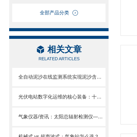
全部产品分类
相关文章
RELATED ARTICLES
全自动泥沙在线监测系统实现泥沙含量、粒径等参数自动精准分析。
光伏电站数字化运维的核心装备：十一要素分布式光伏气象站技术优势解析
气象仪器/资讯：太阳总辐射检测仪—方便到不同环境进行监测的总辐射记录仪
机械式 vs 超声波式：气象站怎么选？五要素一体式优势在哪？