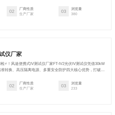
向、光伏背板温度、峰值日照时数、水平总辐射、倾斜总辐射、
套核心气象与光伏专属参数。捕捉电站周边微环境变化，精准对
厂商性质
浏览量
02
03
适配光伏电站专业观测业务标准。
生产厂家
380
V测试仪厂家
⚡！风途便携式IV测试仪厂家FT-IV2光伏IV测试仪凭借30kW
精准转换、高压隔离电源、多重安全防护四大核心优势，打破传
度局限、安全局限，一键快速完成各类光伏电站组串伏安特性测
检测、精准出数、安全作业、全域适配的特性，是光伏电站运
厂商性质
浏览量
02
03
准化专业设备，助力光伏行业检测工作高效化、安全化
生产厂家
233