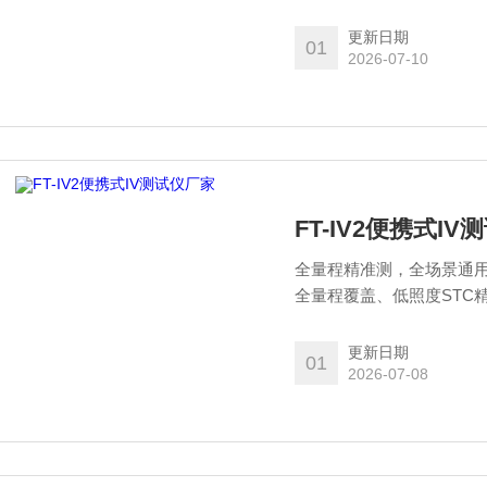
度、大气压力、风速、风
直接辐射、散射辐射等全
更新日期
01
应发电损耗、效率波动，
2026-07-10
FT-IV2便携式I
全量程精准测，全场景通用检
全量程覆盖、低照度STC
统检测设备场景局限、精
试与功率检测。兼顾高效
更新日期
01
维、验收、故障排查的标
2026-07-08