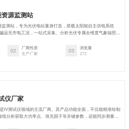
阳能资源监测站
阳能资源监测站，专为光伏电站量身打造，搭载太阳能自主供电系统
惧偏远无市电工况，一站式采集、分析光伏专属全维度气象辐照数
据联动上报，助力光伏电站发电核算、合规并网、精细化运维。
厂商性质
浏览量
02
03
生产厂家
272
v测试仪厂家
途是IV测试仪领域的主流厂商。其产品功能全面，不仅能精准绘制
过曲线分析获取大功率点、填充因子等关键参数，还能同步测量环
等，为检测结果提供更全面的参考。 在户外检测场景中，风途