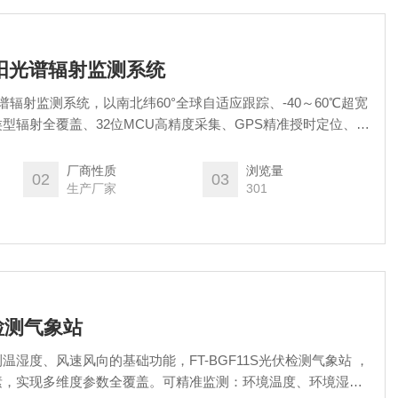
太阳光谱辐射监测系统
光谱辐射监测系统，以南北纬60°全球自适应跟踪、-40～60℃超宽
型辐射全覆盖、32位MCU高精度采集、GPS精准授时定位、无
运维七大核心优势，打造科研级全自动光谱辐射监测体系。解决
限、环境适应性弱、参数单一、运维繁琐数据精度不足的痛点
厂商性质
浏览量
02
03
生产厂家
301
伏检测气象站
湿度、风速风向的基础功能，FT-BGF11S光伏检测气象站 ，
素，实现多维度参数全覆盖。可精准监测：环境温度、环境湿