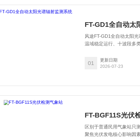
FT-GD1全自动
风途FT-GD1全自动太阳
温域稳定运行、十波段多类
线移动端存数、云端智慧
传统辐射监测设备地域受
更新日期
01
2026-07-23
FT-BGF11S光
区别于普通民用气象站只测温
聚焦光伏发电核心影响因