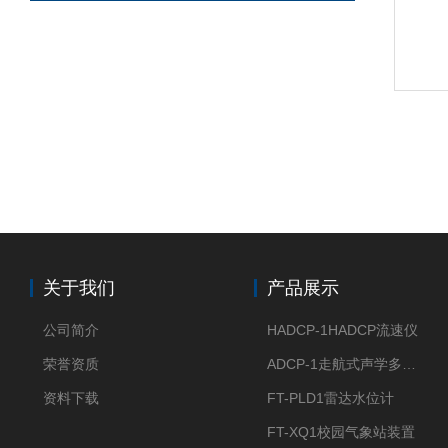
关于我们
产品展示
公司简介
HADCP-1HADCP流速仪
荣誉资质
ADCP-1走航式声学多普勒流速剖面仪
资料下载
FT-PLD1雷达水位计
FT-XQ1校园气象站装置