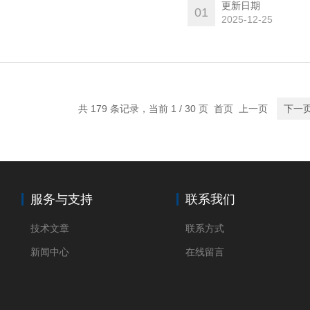
手持式IV测试仪优势明显
更新日期
01
2025-12-25
共 179 条记录，当前 1 / 30 页 首页 上一页
下一
服务与支持
联系我们
技术文章
联系方式
新闻中心
在线留言