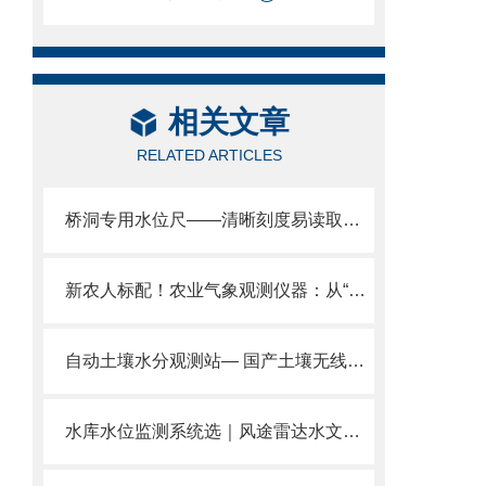
相关文章
RELATED ARTICLES
桥洞专用水位尺——清晰刻度易读取，实时显水位，暴雨天护通行。
新农人标配！农业气象观测仪器：从“靠天吃饭”到“知天而作”
自动土壤水分观测站— 国产土壤无线墒情自动监测站2024风途推送
水库水位监测系统选｜风途雷达水文系统，非接触水位+雨量+流量一体。