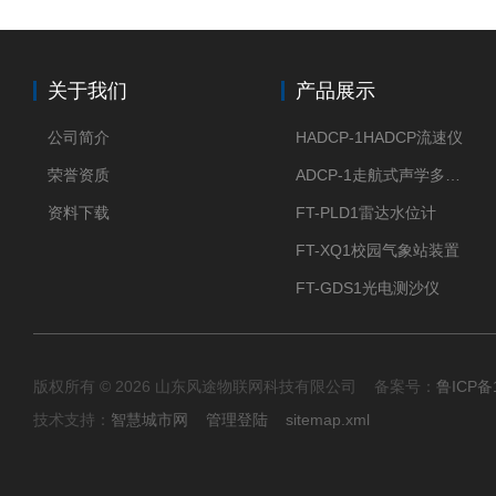
关于我们
产品展示
公司简介
HADCP-1HADCP流速仪
荣誉资质
ADCP-1走航式声学多普勒流速剖面仪
资料下载
FT-PLD1雷达水位计
FT-XQ1校园气象站装置
FT-GDS1光电测沙仪
版权所有 © 2026 山东风途物联网科技有限公司 备案号：
鲁ICP备1
技术支持：
智慧城市网
管理登陆
sitemap.xml