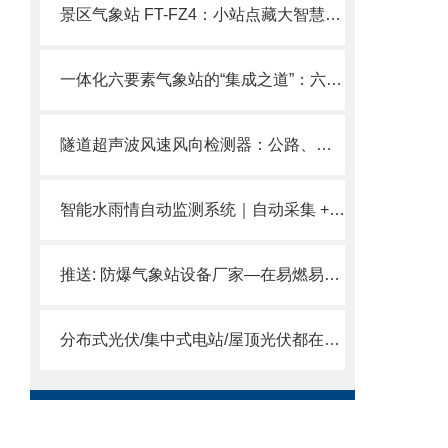
景区气象站 FT-FZ4：小站点藏大智慧，负氧离子 + 多气象监测让旅行更从容。
一体化六要素气象站的“集成之道”：六合一、一体化、免维护。
隧道超声波风速风向检测器：公路、地铁、管廊隧道都离不开风速风向检测
智能水雨情自动监测系统｜自动采集 + 智能预警，防汛减灾更省心
推送: 防爆气象站设备厂家—在易燃易爆环境中能够安全可靠地运行
分布式光伏/集中式电站/屋顶光伏都在用：风途科技太阳能发电环境监测站