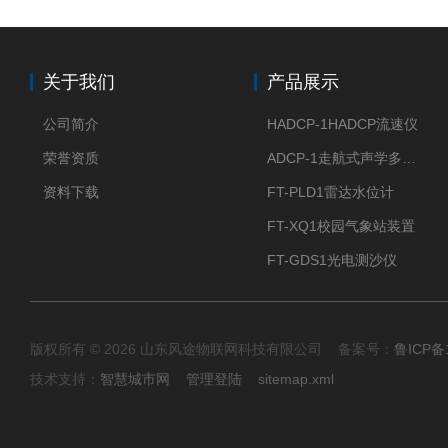
关于我们
产品展示
公司简介
HADCP-1HADCP流速仪
荣誉资质
ADCP-1走航式声学多普勒流速剖面仪
资料下载
FT-PLD1雷达水位计
FT-XQ1校园气象站装置
FT-GDS1光电测沙仪
版权所有 © 2026 山东风途物联网科技有限公司 备案号：
鲁ICP备1
技术支持：
智慧城市网
管理登陆
sitemap.xml