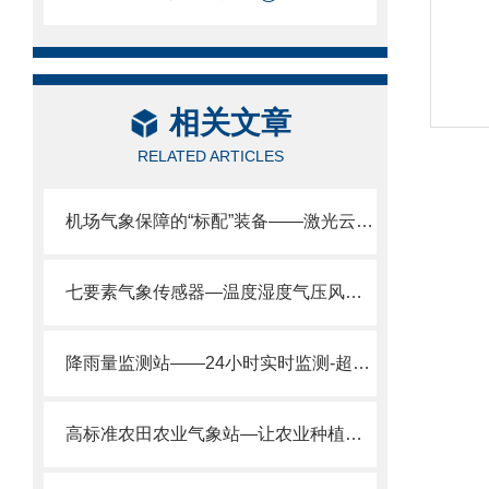
相关文章
RELATED ARTICLES
机场气象保障的“标配”装备——激光云高仪守护航班起降安全
七要素气象传感器—温度湿度气压风速风向雨量和光照七大要素监测于一身。
降雨量监测站——24小时实时监测-超标预警2025全+境+派+送
高标准农田农业气象站—让农业种植不再靠天吃饭!@风途推送