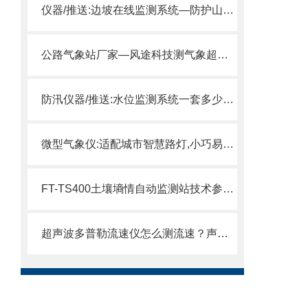
仪器/推送:边坡在线监测系统—防护山体滑坡的地质灾害监测仪器
公路气象站厂家—风途科技测气象超实用是公路气象监测的专业之选。
防汛仪器/推送:水位监测系统一套多少钱—在线监测远程监控的系统
微型气象仪:适配城市智慧路灯,小巧易集成，实时精准采集气象数据。
FT-TS400土壤墒情自动监测站技术参数全拆解：四层土壤温湿电导率同步监测。
超声波多普勒流速仪怎么测流速？声学多普勒频移测速原理深度解读