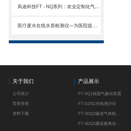
风途科技FT - NQ系列：农业定制化气象站，智能联动助农无忧。
医疗废水在线水质检测仪—为医院提供一站式的水质监测解决方案。
关于我们
产品展示
公司简介
FT-XQ1校园气象站装置
荣誉资质
FT-GDS1光电测沙仪
资料下载
FT-SDQ2隧道气体检测仪
FT-SDQ1隧道氮氧化物检测仪