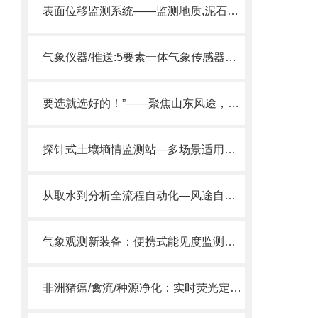
表面位移监测系统——监测地质,泥石流监测地面沉降变化
气象仪器/推送:5要素一体气象传感器—采用高质量的传感器和构造设计
要选就选好的！”——聚焦山东风途，解密优质孢子捕捉仪的选购逻辑。
探针式土壤墒情监测站—多场景适用，探针一插知土壤水分温度。
从取水到分析全流程自动化—风途自来水厂水质监测设备让二次供水管理更高效
气象观测新装备：便携式能见度监测仪，快速部署，精准测量20km能见度。
非洲猪瘟/禽流/种源净化：实时荧光定量PCR仪如何守护农业生物安全？