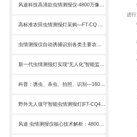
风途科技高清款虫情测报仪-4800万像素超清成像，虫体细节分毫毕现。
5.
进行
6.
高标准农田虫情测报灯采购—FT-CQ 全型号自动清扫、雨水分离、远红外杀虫。
7.
8.
虫情测报仪自动诱捕识别各类主要农业害虫;适配全品类农作物虫害监测.
远红
9.
新一代虫情测报灯实现“无人化”智能监测——4800万像素虫情测报仪。
10
11
科普：诱虫、杀虫、拍照、识别—1600万像素的虫情测报灯全流程解密！
12
13
野外无人值守智能虫情测报灯|FT-CQ4 山区/水田/林地免布线虫情监测方案
14
15
风途 虫情测报仪核心技术解析：4800万像素+AI识别+8位自动转仓。
16
四