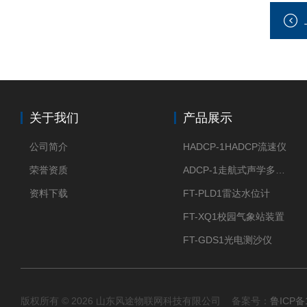
关于我们
产品展示
公司简介
HADCP-1HADCP流速仪
荣誉资质
ADCP-1走航式声学多普勒流速剖面仪
资料下载
FT-PLD1雷达水位计
FT-XQ1校园气象站装置
FT-GDS1光电测沙仪
版权所有 © 2026 山东风途物联网科技有限公司 备案号：
鲁ICP备1