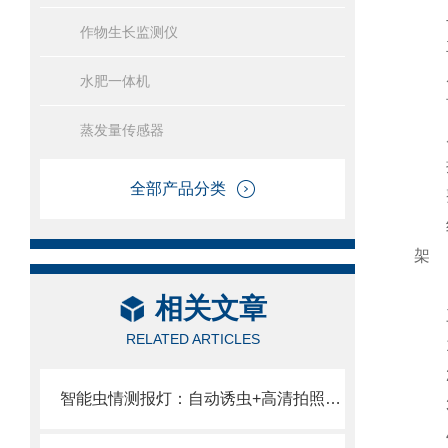
二
作物生长监测仪
主
底座
水肥一体机
百
蒸发量传感器
屏幕
接
全部产品分类
整机
组成
架
相关文章
三
RELATED ARTICLES
1.
2.
智能虫情测报灯：自动诱虫+高清拍照+AI识别+云端预警，从此告别肉眼数虫
3.
4.