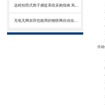
1.
远程拍照式孢子捕捉系统采购指南 风途科技 高标准农田病害早期预警
2.
3.
无电无网农田也能用的物联网自动虫情测报灯品牌—风途科技
4.
五
虫情
准确
1.
分账
细粒
机构
2
实时
远程
历