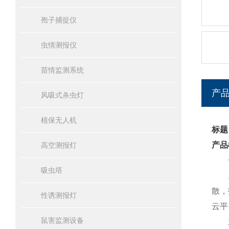
孢子捕捉仪
虫情测报仪
苗情监测系统
产
风吸式杀虫灯
植保无人机
标题
产品
高空测报灯
一
吸虫塔
工作
散，
性诱测报灯
云平
鼠害监测设备
主要