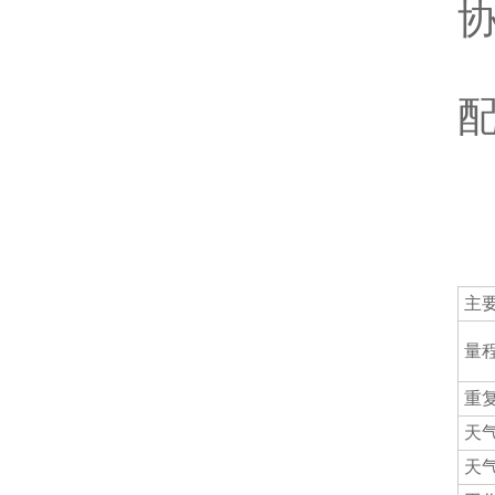
8
Q
主
量
重
天
天