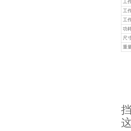
工
工
工
功
尺
重