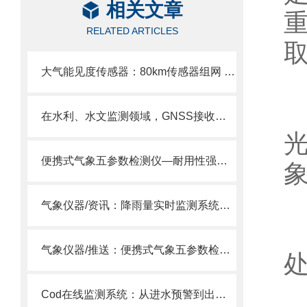
相关文章
RELATED ARTICLES
大气能见度传感器：80km传感器组网 + 标准化协议 全域低能见度风险掌控
在水利、水文监测领域，GNSS接收机可是大坝、水库等安全监测的“神器”！
便携式气象五参数检测仪—耐用性强，性价比高的电子气象仪2024全+境+派+送
气象仪器/资讯：降雨量实时监测系统—能够实时、准确地监测降雨情况
气象仪器/推送：便携式气象五参数检测仪 —非常实用的手持气象站
Cod在线监测系统：从进水预警到出水达标，为污水厂企业提供全流程COD管控