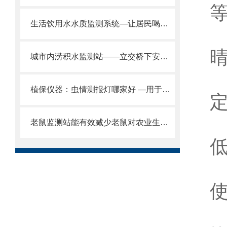
等
生活饮用水水质监测系统—让居民喝上干净放心的水2024全+境+派+送
城市内涝积水监测站——立交桥下安装!，LED 屏显水深，避免车辆涉水被困。
植保仪器：虫情测报灯哪家好 —用于防治植物蛾蝶类害虫的工具
定
老鼠监测站能有效减少老鼠对农业生产造成的损失
低
7