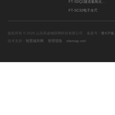
FT-SDQ1隧道氮氧化物检测仪
FT-SC32电子水尺
版权所有 © 2026 山东风途物联网科技有限公司 备案号：
鲁ICP备1
技术支持：
智慧城市网
管理登陆
sitemap.xml