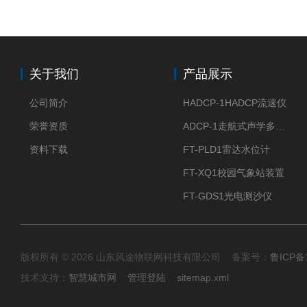
关于我们
产品展示
公司简介
HADCP-1HADCP流速仪
荣誉资质
ADCP-1走航式声学多普勒流速剖面仪
资料下载
FT-PLD1雷达水位计
FT-XQ1校园气象站装置
FT-GDS1光电测沙仪
版权所有 © 2026 山东风途物联网科技有限公司 备案号：
鲁ICP备1
技术支持：
智慧城市网
管理登陆
sitemap.xml