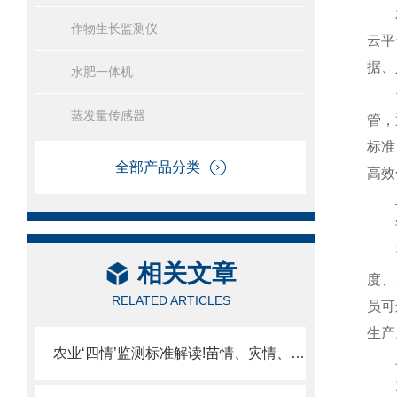
农业
作物生长监测仪
云平
据、
水肥一体机
借助
蒸发量传感器
管，
标准
全部产品分类
高效
二
该系
该系
相关文章
度、
RELATED ARTICLES
员可
生产
农业‘四情’监测标准解读!苗情、灾情、墒情、虫情一体化系统建设指南
三
1.