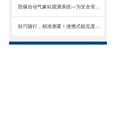
防爆自动气象站观测系统—为安全管理提供了有力支持@风途推送
轻巧随行，精准测雾！便携式能见度仪——户外、交通、科研全能助手。“