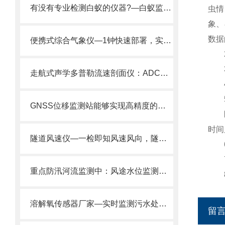
有没有专业检测白蚁的仪器?—白蚁监测仪为防治提供科学依据。
虫情
象、
数据
便携式综合气象仪—1钟快速部署，实时监测风速温度，数据同步手机预警。
2.
3.
走航式声学多普勒流速剖面仪：ADCP剖面分层测流，水体流态变化一网打尽！
4.
5.
GNSS位移监测站能够实现高精度的位移监测
区域
时间
隧道风速仪—一检即知风速风向，隧道风速风向检测器，实用又可靠。
6.
7.
重点防汛河流监测中：风途水位监测站实时反馈的数据误差控制在极小范围内。
8.
溶解氧传感器厂家—实时监测污水处理过程中的溶解氧含量@2024全网推送
留