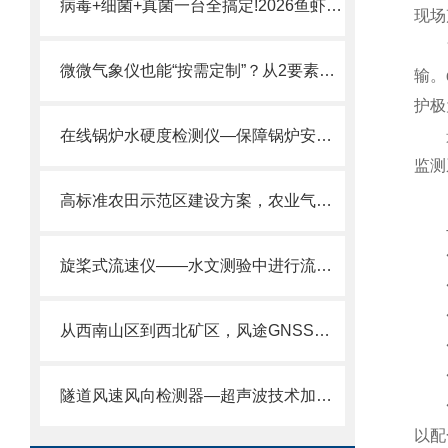
病毒+细菌+真菌一台全搞定!2026鱼虾病害“全谱检测仪”靠谱供应商实力榜单
现场
负氧
微微气象仪也能“按需定制”？从2要素到12要素灵活适配各种监测场景
输。
护极
在线锅炉水硬度检测仪—保障锅炉安全运行的水硬度在线监测仪@2024风途推送
景区
监测
高标准农田示范区建设方案，农业气象站配合物联网平台数据后期验收不卡壳。
二
◆ 
旋桨式流速仪——水文测验中进行流速测量的便携式流速仪2025全+境+派+送
◆ 
◆ 
从西南山区到西北矿区，风途GNSS位移监测系统经受住各种环境考验。
◆ 
◆ 
隧道风速风向检测器—超声波技术加持，精准测风，操作简便，保障隧道安全！
◆ 
以配