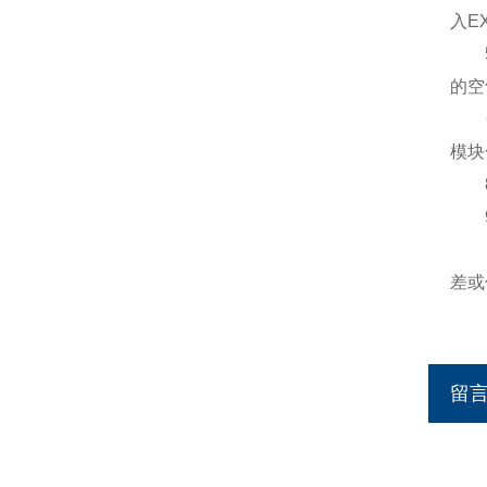
入E
5、
的空
6、
模块
8、
9
10
差或
留