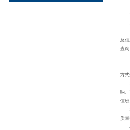
◆ 
◆ 
三
系统
及信
查询
四
1、
方式
2、
响、
值班
3、
质量
4、