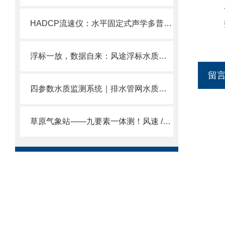
供电
HADCP流速仪：水平固定式声学多普勒流速剖面仪内陆水域流量监测性价比之选
数字
浮标一放，数据自来：风途浮标水质监测系统适合河道、湖泊、水库全域布点。
留
四参数水质监测系统｜排水管网水质监测，COD/氨氮/pH/浊度，在线盯防。
草原气象站——九要素一体测！风速 /pm2.5 / 总辐射全涵盖，草原监测更全面