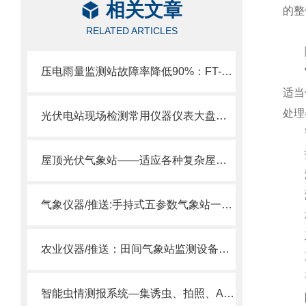
相关文章
的整
RELATED ARTICLES
隧
压电雨量监测站故障率降低90%：FT-YJ2全固态设计无任何机械部件。
适当
处理
光伏电站现场检测常用仪器仪表大盘点——便携式EL检测仪
调
技
屋顶光伏气象站——适应各种复杂屋顶环境，长久使用不“掉链”。
测量
测量
气象仪器/推送:手持式五参数气象站一体机—一种高效、便捷的气象测量设备
本
工作
农业仪器/推送：田间气象站监测设备—24小时不间断地监测农田气象环境
工作
平均
智能虫情测报系统—集诱虫、拍照、AI识别、数据上报于一体。
防护