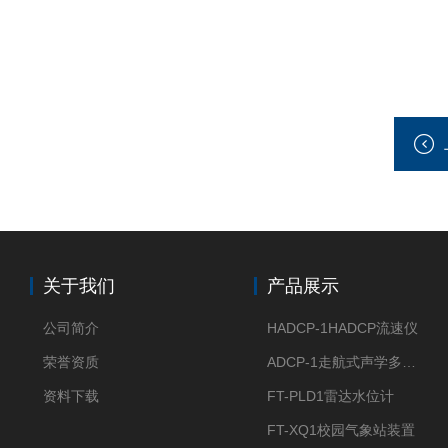
关于我们
产品展示
公司简介
HADCP-1HADCP流速仪
荣誉资质
ADCP-1走航式声学多普勒流速剖面仪
资料下载
FT-PLD1雷达水位计
FT-XQ1校园气象站装置