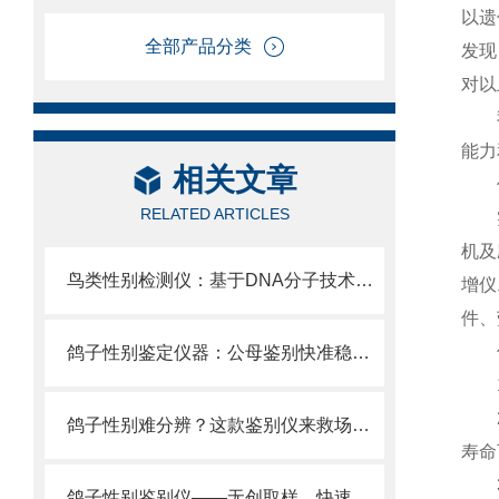
以遗
全部产品分类
发现
对以
我司
能力
相关文章
仪
RELATED ARTICLES
实时
机及
鸟类性别检测仪：基于DNA分子技术公母立判 鹦鹉·鸽子·珍禽通用平台。
增仪
件、
仪
鸽子性别鉴定仪器：公母鉴别快准稳，提升育种与比赛效率！
1、
2、
鸽子性别难分辨？这款鉴别仪来救场！智能检测，轻松知晓，养鸽更轻松！
寿命
3、
鸽子性别鉴别仪——无创取样，快速精准，轻松鉴别鸽子性别