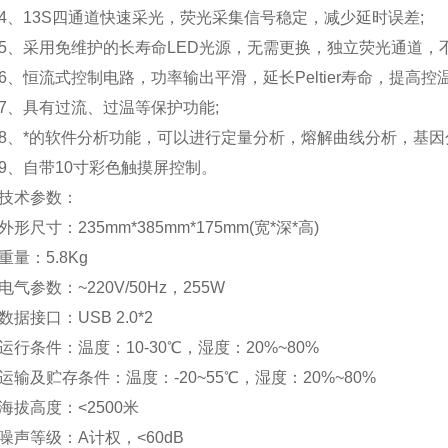
13S四通道快速采光，荧光采集信号稳定，减少延时误差;
采用免维护的长寿命LED光源，无需更换，独立荧光通道，不
恒流式控制电路，功率输出平滑，延长Peltier寿命，提高控温
具有过流、过温等保护功能;
*的软件分析功能，可以进行定量分析，熔解曲线分析，基因分
自带10寸彩色触摸屏控制。
术参数：
尺寸：235mm*385mm*175mm(宽*深*高)
：5.8Kg
参数：~220V/50Hz，255W
接口：USB 2.0*2
条件：温度：10-30℃，湿度：20%~80%
及贮存条件：温度：-20~55℃，湿度：20%~80%
高度：<2500米
等级：A计权，<60dB