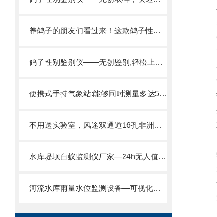
4、
5、
养鸽子的朋友们看过来！这款鸽子性别鉴别仪绝对是您的养殖神器！
6、
7、
鸽子性别鉴别仪——无创鉴别,轻松上手的鉴定鸽子公母设备2025全+境+派+送
8、
9、
便携式手持气象站:能够同时测量多达5项关键的气象要素2025推送
技
外形
重量
不用送实验室，风途双通道16孔非洲猪瘟检测仪在猪场就能做非洲猪瘟检测。
电气
数据
水库堤坝白蚁监测仪厂家—24h无人值守监测,自动化智能预警2025全+境+派+送
运行
运输
河流水库雨量水位监测设备—可视化水雨情监测预警系统@2024全网推送
海拔
噪声