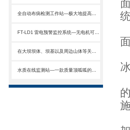
全自动布病检测工作站—极大地提高了牛羊布病检测的工作效率。
FT-LD1 雷电预警监控系统—无电机可动部件！无磨损更可靠。
在大坝坝体、坝基以及周边山体等关键部位安装GNSS位移监测站的作用。
水质在线监测站—一款质量顶呱呱的水产养殖监测站