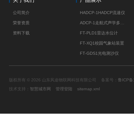
关于我们
产品展示
公司简介
HADCP-1HADCP流速仪
荣誉资质
ADCP-1走航式声学多普勒流速剖面仪
资料下载
FT-PLD1雷达水位计
FT-XQ1校园气象站装置
FT-GDS1光电测沙仪
版权所有 © 2026 山东风途物联网科技有限公司 备案号：
鲁ICP备1
技术支持：
智慧城市网
管理登陆
sitemap.xml