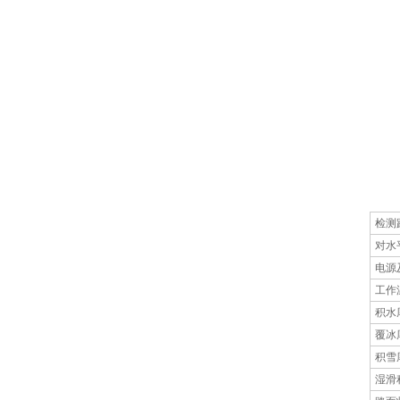
检测
对水
电源
工作
积水
覆冰
积雪
湿滑