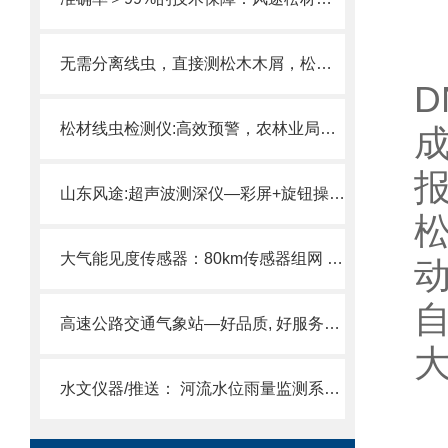
无需分离线虫，直接测松木木屑，松材线虫检测仪让基层森防省一半力
松材线虫检测仪:高效预警，农林业局、草原局都在用的科技利器!
山东风途:超声波测深仪—彩屏+旋钮操作，捕鱼效率提升5 0%!
大气能见度传感器：80km传感器组网 + 标准化协议 全域低能见度风险掌控
高速公路交通气象站—好品质, 好服务的公路气象站2024全+境+派+送
水文仪器/推送： 河流水位雨量监测系统—汛期不可少的防汛设备