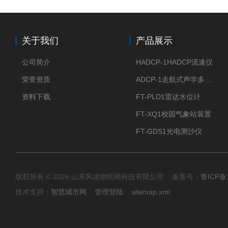
关于我们
产品展示
公司简介
HADCP-1HADCP流速仪
荣誉资质
ADCP-1走航式声学多普勒流速剖面仪
资料下载
FT-PLD1雷达水位计
FT-XQ1校园气象站装置
FT-GDS1光电测沙仪
版权所有 © 2026 山东风途物联网科技有限公司 备案号：
鲁ICP备1
技术支持：
智慧城市网
管理登陆
sitemap.xml