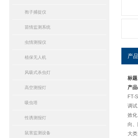
孢子捕捉仪
苗情监测系统
虫情测报仪
产
植保无人机
风吸式杀虫灯
标题
产品
高空测报灯
FT-
吸虫塔
调试
效化
性诱测报灯
向、
鼠害监测设备
大类