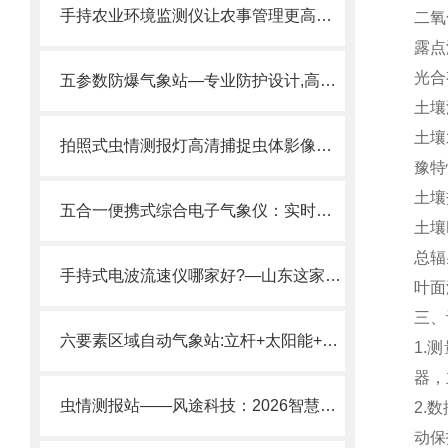
手持农业环境监测仪让农事管理更高效——FT-SN12一台设备，替代多种仪表。
二氧
露点
光合
五参数防爆气象站—专业防护设计,高等级防爆证书2025全+境+派+送
土壤温
土壤
拍照式虫情测报灯高清捕捉虫体影像，为虫情分析提供专业数据。
豫特
土壤
五合一便携式综合电子气象仪：实时监测风速/风向/温湿度/气压，秒级响应！
土壤P
总辐
手持式电波流速仪哪家好?—山东这家风途测流快、数据准、皮实耐用!
叶面
三、
六要素区域自动气象站:立杆+太阳能+六要素传感器一体化集成野外快速建站。
1.
器，
虫情测报站——风途科技：2026智慧农业优选虫情测报品牌
2.
动保