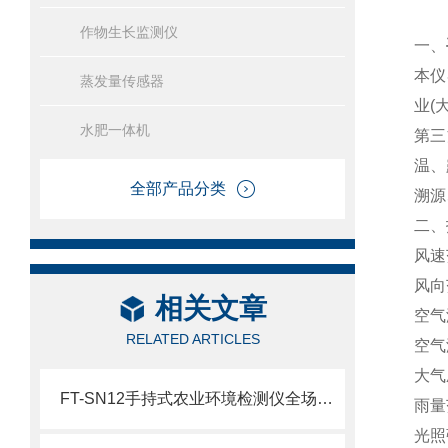
作物生长监测仪
一、
本仪
蒸发量传感器
业(
水肥一体机
第三
温、
全部产品分类
溯源
二、
风速范
风向
相关文章
空气温
RELATED ARTICLES
空气
大气压
FT-SN12手持式农业环境检测仪全场景解析：移动巡检·定点观测·项目验收用
雨量
光照强