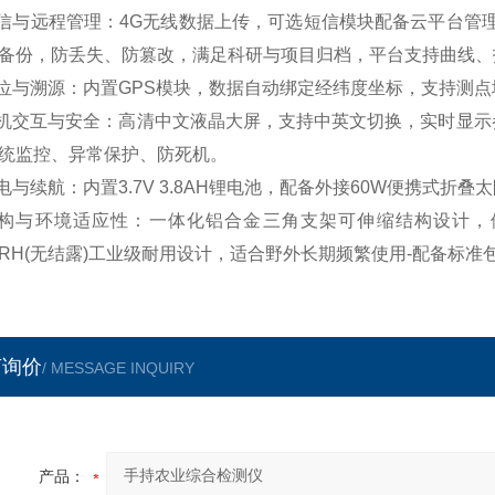
通信与远程管理：4G无线数据上传，可选短信模块配备云平台管理系统
备份，防丢失、防篡改，满足科研与项目归档，平台支持曲线、
定位与溯源：内置GPS模块，数据自动绑定经纬度坐标，支持测
人机交互与安全：高清中文液晶大屏，支持中英文切换，实时显
统监控、异常保护、防死机。
供电与续航：内置3.7V 3.8AH锂电池，配备外接60W便携式
结构与环境适应性：一体化铝合金三角支架可伸缩结构设计，体积
%RH(无结露)工业级耐用设计，适合野外长期频繁使用-配备标
言询价
/ MESSAGE INQUIRY
产品：