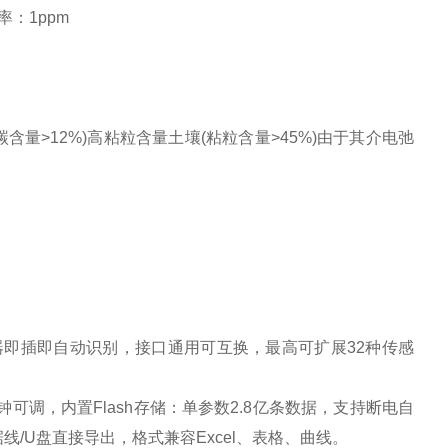
率：1ppm
碳含量>12%)高粘粒含量土壤(粘粒含量>45%)由于其介电弛
器即插即自动识别，接口通用可互换，最高可扩展32种传感
钟可调，内置Flash存储：单参数2.8亿条数据，支持断电自
线/U盘直接导出，格式兼容Excel、表格、曲线。