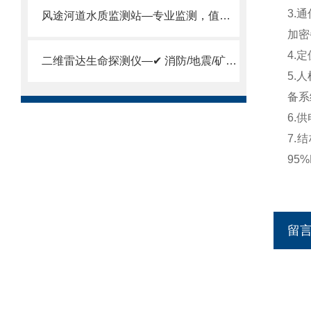
3.
风途河道水质监测站—专业监测，值得信赖！助力水利、环保部门高效管水！
加密
4.
二维雷达生命探测仪—✔ 消防/地震/矿山多场景适用，秒锁定生命信号。
5.
备系
6.
7.
95
留