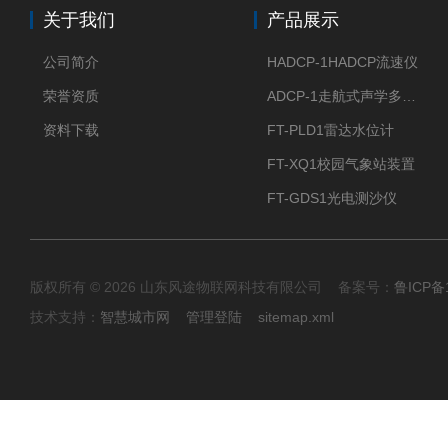
关于我们
产品展示
公司简介
HADCP-1HADCP流速仪
荣誉资质
ADCP-1走航式声学多普勒流速剖面仪
资料下载
FT-PLD1雷达水位计
FT-XQ1校园气象站装置
FT-GDS1光电测沙仪
版权所有 © 2026 山东风途物联网科技有限公司 备案号：
鲁ICP备1
技术支持：
智慧城市网
管理登陆
sitemap.xml