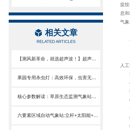
捉纹
息和
气象
相关文章
二
RELATED ARTICLES
1.
2.
【测风新革命，就选超声波！】超声波风速仪告别传统测风仪的笨重与误差
人工
3.
果园专用杀虫灯：高效环保，虫害无忧的太阳能杀虫灯2025推送
4.
5.
核心参数解读：草原生态监测气象站的传感器精度、供电与传输方案
6.
7.
六要素区域自动气象站:立杆+太阳能+六要素传感器一体化集成野外快速建站。
8.
9.