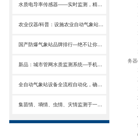
水质电导率传感器——实时监测，精准掌控水质温度与纯度！
10
11
12
农业仪器/科普：设施农业自动气象站—更好地管理作物生长环境
13
14
国产防爆气象站品牌排行—绝不让你失望的气象生产商
15
务器
新品：城市管网水质监测系统—手机电脑随时看数据，不用翻井盖不用等报告。
16
三
全自动气象站设备全流程自动化，确保气象记录连续、完整、无间断。
1.
2.
集苗情、墒情、虫情、灾情监测于一体——农情监测设备实现农情数据全掌控。
3.
4.
5.
6.