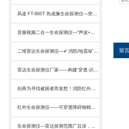
适用
风途 FT-860T 热成像生命探测仪—突破环境限制，保障救援成效。
音频视频二合一生命探测仪—“声波+影像”双模探测、实时定位、高精度成像
留
二维雷达生命探测仪—✔ 消防/地震/矿山多场景适用，秒锁定生命信号。
雷达生命探测仪厂家——构建‘穿透-识别-定位’全链条生命探测体系。
别再为寻找被困者而发愁！消防红外热像仪-穿透障碍精准寻人
红外生命探测仪——可穿透障碍物精准捕捉人体红外辐射，快速定位生命迹象。
生命探测仪—雷达探测范围广且深，可快速筛查大面积废墟中的生命迹象。