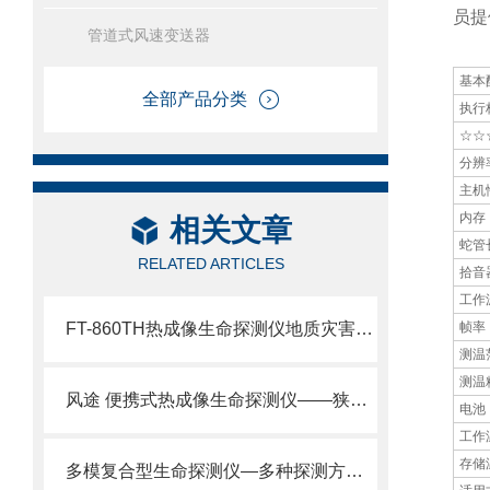
员提
管道式风速变送器
基本
全部产品分类
执行
☆☆
分辨
主机
内存
相关文章
蛇管
RELATED ARTICLES
拾音
工作
FT-860TH热成像生命探测仪地质灾害款“隔墙听音”技术解读。
帧率
测温
测温
风途 便携式热成像生命探测仪——狭窄空间/黑暗环境/复杂场景。
电池
工作
存储
多模复合型生命探测仪—多种探测方式合一。快速找生命，救援更高效！