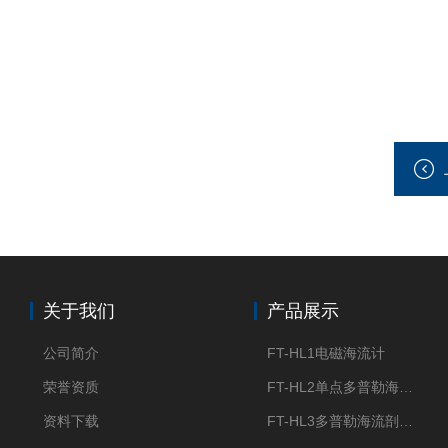
关于我们
产品展示
公司简介
FT-HL1电磁海流计
荣誉资质
FT-HL2单点多普勒海流计
资料下载
FT-HL3多普勒海流剖面仪