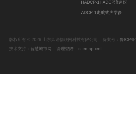
HADCP-1HADCP流速仪
ADCP-1走航式声学多普勒流速剖面仪
版权所有 © 2026 山东风途物联网科技有限公司 备案号：
鲁ICP备1
技术支持：
智慧城市网
管理登陆
sitemap.xml