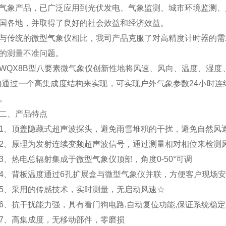
气象产品，已广泛应用到光伏发电、气象监测、城市环境监测、
国各地，并取得了良好的社会效益和经济效益。
统的微型气象仪相比，我司产品克服了对高精度计时器的需求
的测量不准问题。
X8B型八要素微气象仪创新性地将风速、风向、温度、湿度、
)通过一个高集成度结构来实现，可实现户外气象参数24小时
。
、产品特点
顶盖隐藏式超声波探头，避免雨雪堆积的干扰，避免自然风
原理为发射连续变频超声波信号，通过测量相对相位来检测
热电总辐射集成于微型气象仪顶部，角度0-50°可调
背板温度通过6孔扩展盒与微型气象仪并联，方便客户现场安
、采用的传感技术，实时测量，无启动风速☆
抗干扰能力强，具有看门狗电路,自动复位功能,保证系统稳定
、高集成度，无移动部件，零磨损