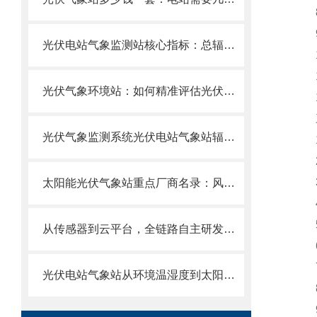
8
9、
光伏电站气象监测站核心指标：总辐射、散射辐射、温度、风速、精度一篇看懂
10
11
光伏气象环境站：如何精准评估光伏电站发电效率？选址与参数解析
12
三
光伏气象监测系统光伏电站气象站辐照度/背板温度/环境监测一体化设备优选！
1、
2、
3、
太阳能光伏气象站重点厂商名录：风途科技无市电场景照样用。
4、
5、
从传感器到云平台，全链路自主研发：风途科技，光伏气象站的“实力派”
6、
7、
光伏电站气象站从环境温湿度到太阳总辐射，从风速风向到组件背板温度
8、
9、