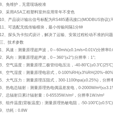
、免维护，无需现场校准
采用ASA工程塑料室外应用常年不变色
、产品设计输出信号标配为RS485通讯接口(MODBUS协议)
、可选配无线传输模块，最小传输间隔1分钟
、探头为卡扣式设计，解决了运输、安装过程松动不准的问题
、技术参数
风速：测量原理超声波，0～60m/s(±0.1m/s+0.01V)分辨率0.01
风向：测量原理超声波，0～360°(±2°);分辨率：1°;
空气温度：测量原理二极管结电压法，-40-80℃(±0.3℃(25℃))
空气湿度：测量原理电容式，0-100%RH(±3%RH(20%~80%))
大气压力：测量原理压阻式，300-1100hpa(±0.25%)，分辨率0.
热电总辐射：测量原理热电偶温差发电，0-2000W/m²(≤±3.1%)
总辐射日累计辐射量：0-65535W.h/m²，分辨率1W.h/m²
组件温度(背板温度)：测量原理热敏电阻，-50-100℃(±0.5℃)
功耗：0.8W