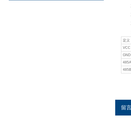
10
11
12
四
定义
VCC
GND
485
485
留