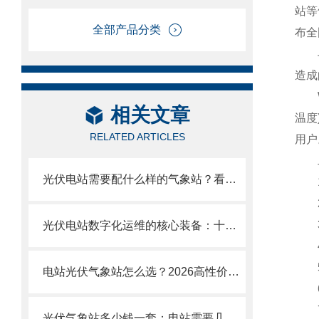
站等
全部产品分类
布全
与传
造成
WQ
相关文章
温度
RELATED ARTICLES
用户
二
光伏电站需要配什么样的气象站？看风途光伏气象站如何满足并网数据要求！
1、
2、
3、
光伏电站数字化运维的核心装备：十一要素分布式光伏气象站技术优势解析
4、
5
电站光伏气象站怎么选？2026高性价比推荐，别花冤枉钱
6、
7
光伏气象站多少钱一套：电站需要几参数、总辐射/散射辐射/直接辐射怎么选?