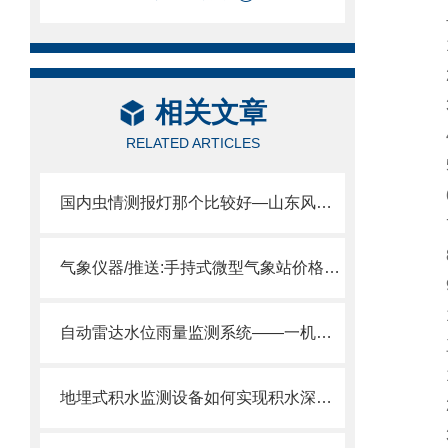
二
1.
2.
相关文章
3.
4.
RELATED ARTICLES
5.
6.
国内虫情测报灯那个比较好—山东风途科技高效、节能的虫情监测解决方案。
7.
8.
气象仪器/推送:手持式微型气象站价格—维护成本较低的环境监测气象仪
9.
10
自动雷达水位雨量监测系统——一机测双量，水位雨量全掌握！
三
1.
地埋式积水监测设备如何实现积水深度实时上报+声光报警。
2.
3.