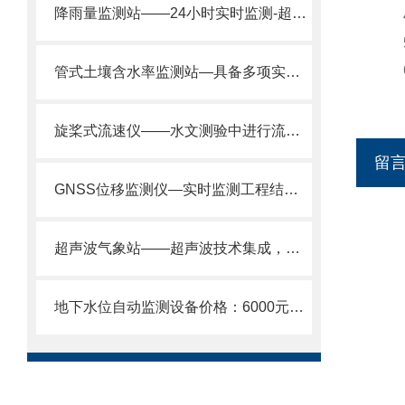
降雨量监测站——24小时实时监测-超标预警2025全+境+派+送
4.
5.
6.
管式土壤含水率监测站—具备多项实用功能，能满足不同场景下的监测需求。
旋桨式流速仪——水文测验中进行流速测量的便携式流速仪2025全+境+派+送
留
GNSS位移监测仪—实时监测工程结构的位移情况@2024全国发货
超声波气象站——超声波技术集成，温湿风速风向等多参数，一“站”搞定。
地下水位自动监测设备价格：6000元起，深井/地下水监测适用