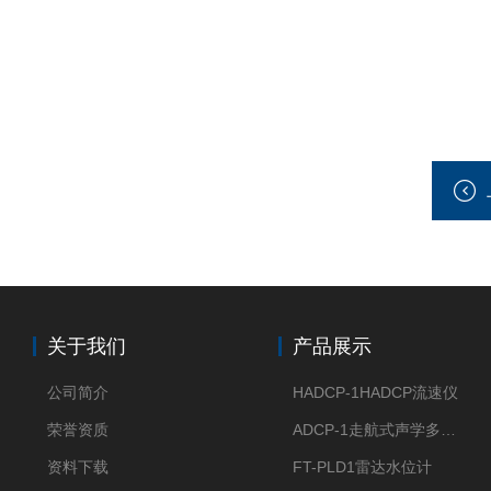
关于我们
产品展示
公司简介
HADCP-1HADCP流速仪
荣誉资质
ADCP-1走航式声学多普勒流速剖面仪
资料下载
FT-PLD1雷达水位计