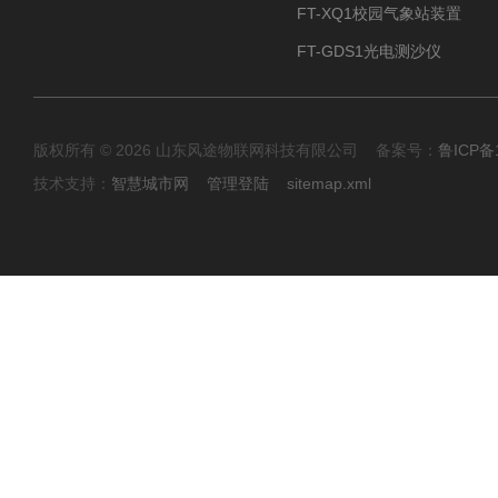
FT-XQ1校园气象站装置
FT-GDS1光电测沙仪
版权所有 © 2026 山东风途物联网科技有限公司 备案号：
鲁ICP备1
技术支持：
智慧城市网
管理登陆
sitemap.xml