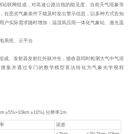
测站联网组成，对高速公路沿线的能见度、当前天气现象等
，在恶劣气象条件下能及时发出警示信息，以多种方式告知
用户实际需求随时增加：温湿风压雨一体化气象站、激光遥
电系统、云平台
组成。发射器发射红外脉冲光，接收器同时检测大气中气溶
器搜集并通过专门的数学模型算法转化为气象光学视程
5%>10km ±10%) 分辨率1m
率
误差
≤2km ±2%2km~10km