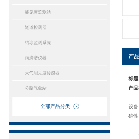
能见度监测站
隧道检测器
结冰监测系统
产
雨滴谱仪器
大气能见度传感器
标题
产品
公路气象站
在交
全部产品分类
设备
确性
一