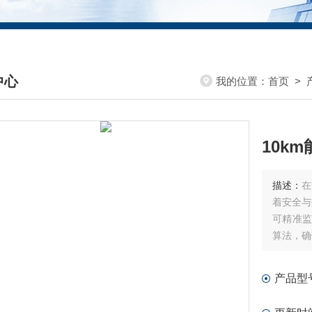
中心
我的位置：
首页
>
DUCTS CENTER
10k
描述：
在
着安全与
可精准监
算法，确
控制中心
产品型