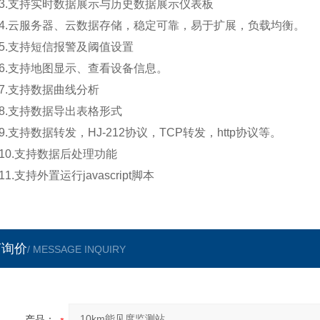
支持实时数据展示与历史数据展示仪表板
云服务器、云数据存储，稳定可靠，易于扩展，负载均衡。
支持短信报警及阈值设置
支持地图显示、查看设备信息。
.支持数据曲线分析
.支持数据导出表格形式
支持数据转发，HJ-212协议，TCP转发，http协议等。
.支持数据后处理功能
.支持外置运行javascript脚本
言询价
/ MESSAGE INQUIRY
产品：