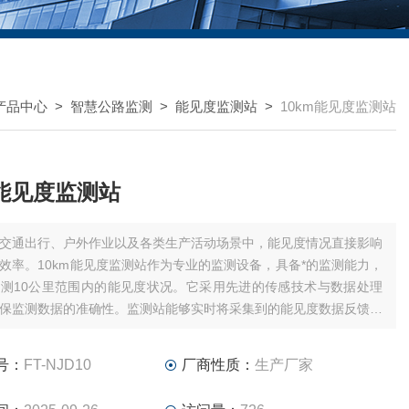
产品中心
>
智慧公路监测
>
能见度监测站
>
10km能见度监测站
m能见度监测站
交通出行、户外作业以及各类生产活动场景中，能见度情况直接影响
效率。10km能见度监测站作为专业的监测设备，具备*的监测能力，
测10公里范围内的能见度状况。它采用先进的传感技术与数据处理
保监测数据的准确性。监测站能够实时将采集到的能见度数据反馈至
或相关终端设备，让使用者第一时间掌握当前能见度信息。
号：
FT-NJD10
厂商性质：
生产厂家