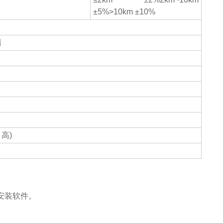
±5%>10km ±10%
晴
 高)
安装软件。