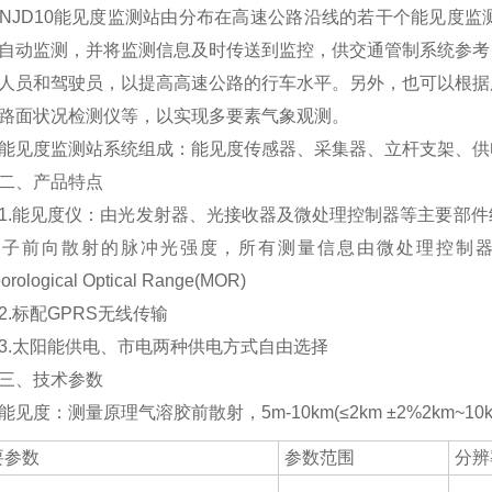
D10能见度监测站由分布在高速公路沿线的若干个能见度监
自动监测，并将监测信息及时传送到监控，供交通管制系统参考
人员和驾驶员，以提高高速公路的行车水平。另外，也可以根据
路面状况检测仪等，以实现多要素气象观测。
度监测站系统组成：能见度传感器、采集器、立杆支架、供
、产品特点
能见度仪：由光发射器、光接收器及微处理控制器等主要部件
粒子前向散射的脉冲光强度，所有测量信息由微处理控制
orological Optical Range(MOR)
标配GPRS无线传输
太阳能供电、市电两种供电方式自由选择
、技术参数
度：测量原理气溶胶前散射，5m-10km(≤2km ±2%2km~10km ±
要参数
参数范围
分辨