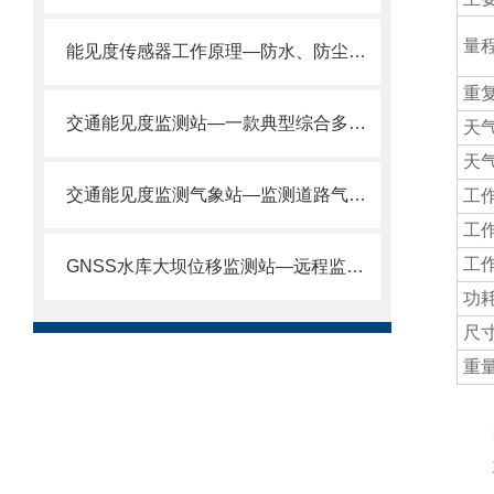
量
能见度传感器工作原理—防水、防尘、防碰撞的天气现象仪2025推送
重
交通能见度监测站—一款典型综合多要素公路监测站2024全+境+派+送
天
天
交通能见度监测气象站—监测道路气象状况的能见度监测仪
工
工
工
GNSS水库大坝位移监测站—远程监控与自动化管理的GNSS监测设备
功
尺
重
四
1.