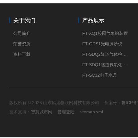
关于我们
产品展示
公司简介
FT-XQ1校园气象站装置
荣誉资质
FT-GDS1光电测沙仪
资料下载
FT-SDQ2隧道气体检测仪
FT-SDQ1隧道氮氧化物检测仪
FT-SC32电子水尺
版权所有 © 2026 山东风途物联网科技有限公司 备案号：
鲁ICP备1
技术支持：
智慧城市网
管理登陆
sitemap.xml