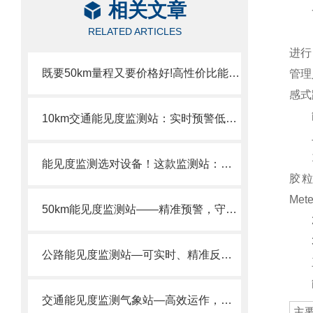
相关文章
一
RELATED ARTICLES
NJ
进行
既要50km量程又要价格好!高性价比能见度监测站厂家推荐
管理
感式
能见
10km交通能见度监测站：实时预警低能见度路段。
二
1.
能见度监测选对设备！这款监测站：实时数据 + 双供电，适配多交通场景。
胶
Mete
50km能见度监测站——精准预警，守护交通、航空、航海安全。
2.
3.
公路能见度监测站—可实时、精准反馈公路不同区域能见度数据
三
能见
交通能见度监测气象站—高效运作，精准获取公路各时段能见度信息。
主