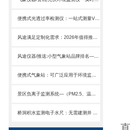
便携式光透过率检测仪：一站式测量VI、CO、温湿度及能见度关键参数。
风途满足定制化需求：2026年值得推荐的便携式气象站供应商评估标准
风途仪器/推送:小型气象站品牌排名—全天候无人值守自动观测
便携式气象站：可广泛应用于环境监测、气象科研等专业场景。
景区负离子监测系统—（PM2.5、温湿度、LED大屏）支持空气质量实时展示。
桥洞积水监测电子水尺：无需建测井 垂直 / 倾斜贴壁安装 不破坏路面