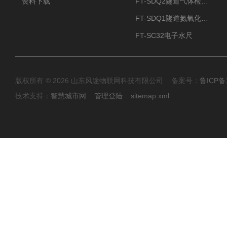
资料下载
FT-SDQ2隧道气体检测仪
FT-SDQ1隧道氮氧化物检测仪
FT-SC32电子水尺
版权所有 © 2026 山东风途物联网科技有限公司 备案号：
鲁ICP备1
技术支持：
智慧城市网
管理登陆
sitemap.xml