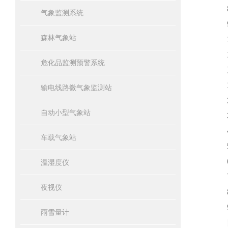
8、
气象监测系统
9、
森林气象站
10
11
危化品监测预警系统
三
1、风
输电线路微气象监测站
2、风
自动小型气象站
3、
4、
车载气象站
5、
6、
温湿度仪
7、
夜视仪
8
9、
雨雪量计
四