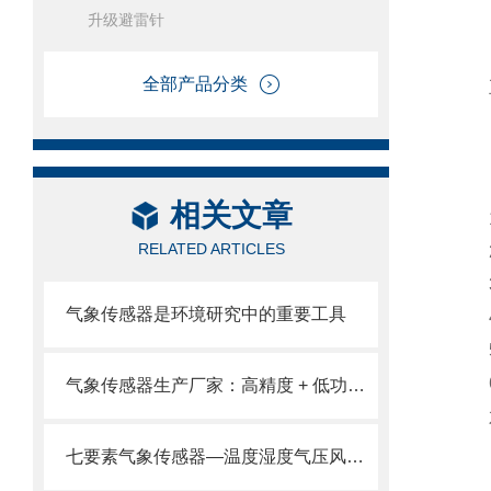
升级避雷针
全部产品分类
五
相关文章
1
RELATED ARTICLES
2
3
气象传感器是环境研究中的重要工具
4
5
6
气象传感器生产厂家：高精度 + 低功耗，适配多场景监测需求。
六
七要素气象传感器—温度湿度气压风速风向雨量和光照七大要素监测于一身。