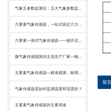
气象五参数监测仪：五大气象参数监测功能融合，小巧机身蕴含*功能
六要素气象传感器，一站式搞定六大气象要素监测！
六要素一体式气象传感器—一键开启即可同时监测气象六要素操作简单便捷。
微气象传感器国内主流生产厂家—物超所值让人满意2025全+境+派+送
五要素气象传感器—精准观测，耐用免维护的一体化微气象传感器@风途推送
留
气象传感器是如何监测温度和湿度的？
五要素气象传感器的主要用途