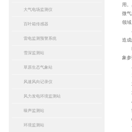
用。
大气电场监测仪
微气
领域
百叶箱传感器
与传
雷电监测预警系统
造成
FT
雪深监测站
象参
二
草原生态气象站
1、
风速风向记录仪
2、
3、
风力发电环境监测站
4
噪声监测站
5、
6
环境监测站
7