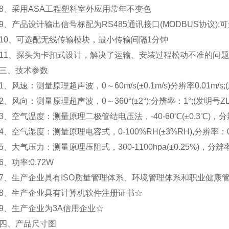
采用ASA工程塑料室外应用常年不变色
产品设计输出信号标配为RS485通讯接口(MODBUS协议);
、可选配无线传输模块，最小传输间隔1分钟
、探头为卡扣式设计，解决了运输、安装过程松动不准的问题
、技术参数
速：测量原理超声波，0～60m/s(±0.1m/s)分辨率0.01m/s;(发明号Z
向：测量原理超声波，0～360°(±2°);分辨率：1°;(发明号ZL 2021
空气温度：测量原理二极管结电压法，-40-60℃(±0.3℃)，分辨
空气湿度：测量原理电容式，0-100%RH(±3%RH),分辨率：0
大气压力：测量原理压阻式，300-1100hpa(±0.25%)，分辨率
功率:0.72W
生产企业具有ISO质量管理体系、环境管理体系和职业健康
、生产企业具有计算机软件注册证书☆
生产企业为3A信用企业☆
、产品尺寸图