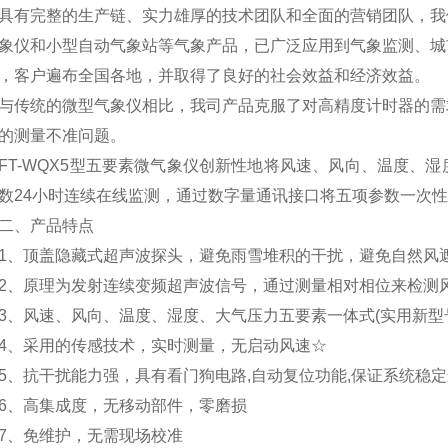
具有完整的生产链、实力雄厚的技术团队和全面的营销团队，我
象仪和小型自动气象站等气象产品，已广泛应用到气象监测、城
，客户遍布全国各地，并取得了良好的社会效益和经济效益。
统的微型气象仪相比，我司产品克服了对高精度计时器的需求
的测量不准问题。
-WQX5型五要素微气象仪创新性地将风速、风向、温度、湿
数24小时连续在线监测，通过数字量通讯接口将五项参数一次
、产品特点
顶盖隐藏式超声波探头，避免雨雪堆积的干扰，避免自然风遮挡(实用新型号
原理为发射连续变频超声波信号，通过测量相对相位来检测风速风向(发明号
风速、风向、温度、湿度、大气压力五要素一体式(实用新型号ZL 2020
、采用的传感技术，实时测量，无启动风速☆
抗干扰能力强，具有看门狗电路,自动复位功能,保证系统稳定
、高集成度，无移动部件，零磨损
、免维护，无需现场校准