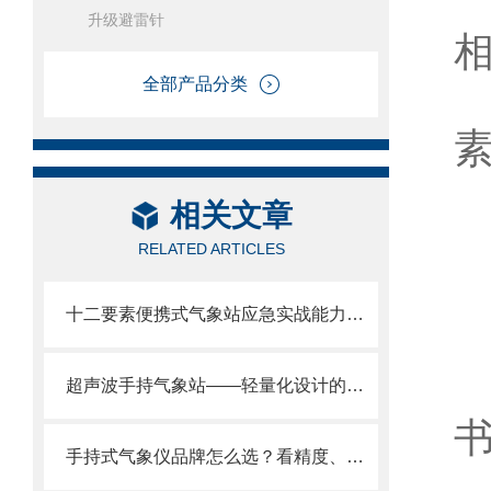
升级避雷针
相
全部产品分类
素
4
相关文章
RELATED ARTICLES
十二要素便携式气象站应急实战能力：现场组装/2分钟部署/数据秒出。
1
超声波手持气象站——轻量化设计的极限：单手可握/掌上气象站
书
手持式气象仪品牌怎么选？看精度、看存储、看续航、看厂家实力风途实力解析
2