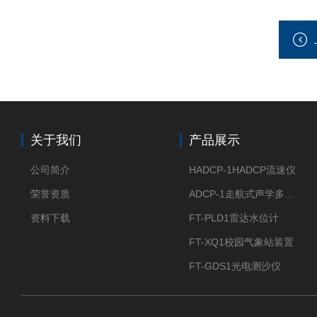
关于我们
产品展示
公司简介
HADCP-1HADCP流速仪
荣誉资质
ADCP-1走航式声学多普勒流速剖面仪
资料下载
FT-PLD1雷达水位计
FT-XQ1校园气象站装置
FT-GDS1光电测沙仪