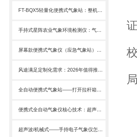
3
FT-BQX5轻量化便携式气象站：整机不足5kg，2分钟快速部署随带随测！
证
手持式星阵农业气象环境检测仪：气象监测的“手持星图”，精准、便携、智能
4
校
屏幕款便携式气象仪（应急气象站）：IP65防护·内置锂电池一站式解决方案
5
风途满足定制化需求：2026年值得推荐的便携式气象站供应商评估标准
局
6
全自动便携式气象站——打开拉杆箱，2分钟变出专业气象站！
便携式全自动气象仪核心技术：超声波测风+高精度传感器一体化集成”
8
超声波/机械式——手持电子气象仪怎么选?